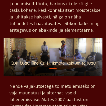
ja peamiselt töötu, haridus ei ole kõigile
taskukohane, keskkonnakaitset mõistetakse
ja juhitakse halvasti, nälga on näha
tuhandetes haavatavates leibkondades ning
äritegevus on ebakindel ja elementaarne.
CDH Lugu: ühe CDH liikmete kohtumise lugu
Nende väljakutsetega toimetulemiseks on
vaja muudatusi ja alternatiivseid
lähenemisviise. Alates 2007. aastast on
Center des Hommes otsinud uusi viise,