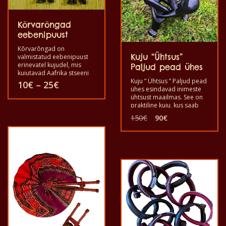
saab
saab
teha
Kõrvarõngad
teha
tootelehel.
eebenipuust
tootelehel.
Kõrvarõngad on
Kuju “Ühtsus”
valmistatud eebenipuust
erinevatel kujudel, mis
Paljud pead ühes
kujutavad Aafrika stseeni
või looma.
Kuju ” Ühtsus ” Paljud pead
Hinnavahemik:
10
€
–
25
€
ühes esindavad inimeste
10€
ühtsust maailmas. See on
kuni
Sellel
praktiline kuju, kus saab
25€
panna asju toeks
Algne
Praegune
150
€
90
€
tootel
kaunistada kodu või
hind
hind
kontorit.
oli:
on:
on
150€.
90€.
mitu
varianti.
Valikuid
saab
teha