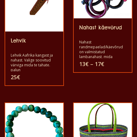
tootelehel.
Nahast käevõrud
Lehvik
Nahast
randmepaelad/käevõrud
on valmistatud
Lehvik Aafrika kangast ja
lambanahast, mida
nahast. Valige soovitud
kantakse randmes. Valige
Hinnavahem
13
€
–
17
€
värviga mida te tahate.
oma eelistus.
13€
palun
kuni
25
€
Sellel
17€
tootel
Sellel
on
tootel
mitu
on
varianti.
mitu
Valikuid
varianti.
saab
Valikuid