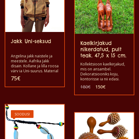
Jakk Uni-seksud
Kaelkirjakud
nikerdatud, puit
teak. 47,5 x 15 cm.
Angelina jakk naistele ja
meestele. Aafrika Jakk
Kollektsioon kaelkirjakud,
disain. Kollane ja lilla roosa
mis on ansambel.
värv ja Uni-suurus. Materjal
Dekoratsiooniks koju,
on pehme puuvillane lingu.
75
€
kontorisse ja nii edasi.
Valmistatud puidust
Algne
Praegune
180
€
150
€
tiikpuust. Pikkus on 45,5 x
hind
hind
Sellel
laius on 15, cm.
oli:
on:
tootel
180€.
150€.
on
SOODUS!
mitu
varianti.
Valikuid