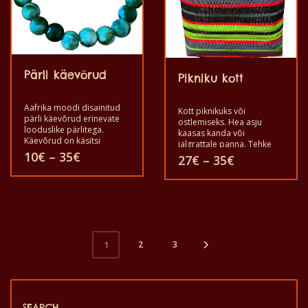
teha
saab
tootelehel.
teha
tootelehel.
Pärli käevõrud
Pikniku kott
Aafrika moodi disainitud
Kott piknikuks või
pärli käevõrud erinevate
ostlemiseks. Hea asju
looduslike pärlitega.
kaasas kanda või
Käevõrud on käsitsi
jalgrattale panna. Tehke
valmistatud ja helmede
Hinnavahemik:
10
€
–
35
€
oma valik.
Hinnavahem
27
€
–
35
€
keskel on elastne niit. See
10€
27€
võimaldab seda kanda igal
kuni
kuni
Sellel
randmel. Valige oma
Sellel
35€
35€
lemmik.
tootel
tootel
on
on
2
3
1
mitu
mitu
varianti.
varianti.
Valikuid
Valikuid
SEARCH