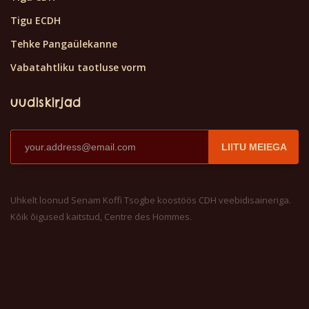
Tigu ECDH
Tehke Pangaülekanne
Vabatahtliku taotluse vorm
uudiskirjad
LIITU MEIEGA
Uhkelt loonud Senam Koffi Tsogbe koostöös CDH veebidisaineriga.
Kõik õigused kaitstud, Centre des Hommes.