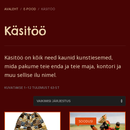
AVALEHT
E-POOD
KÄSITÖÖ
Käsitöö
Käsitöö on kõik need kaunid kunstiesemed,
mida pakume teie enda ja teie maja, kontori ja
muu sellise ilu nimel.
KUVATAKSE 1–12 TULEMUST 63-ST
SOODUS!