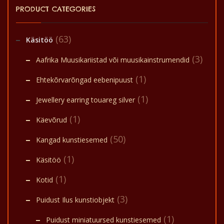
PRODUCT CATEGORIES
(63)
Käsitöö
(3)
Aafrika Muusikariistad või muusikainstrumendid
(1)
Ehtekõrvarõngad eebenipuust
(1)
Jewellery earring touareg silver
(1)
Käevõrud
(50)
Kangad kunstiesemed
(1)
Käsitöö
(1)
Kotid
(3)
Puidust Ilus kunstiobjekt
(1)
Puidust miniatuursed kunstiesemed