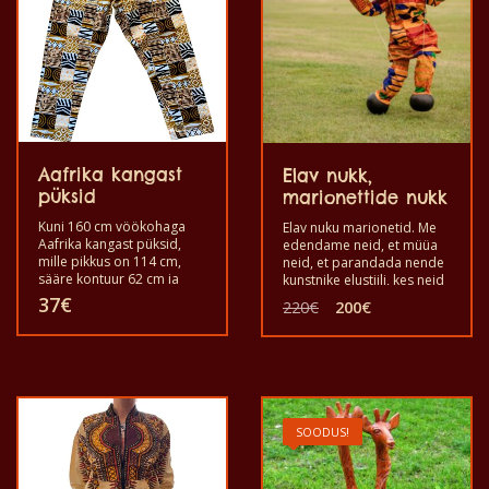
Aafrika kangast
Elav nukk,
püksid
marionettide nukk
Kuni 160 cm vöökohaga
Elav nuku marionetid. Me
Aafrika kangast püksid,
edendame neid, et müüa
mille pikkus on 114 cm,
neid, et parandada nende
sääre kontuur 62 cm ja
kunstnike elustiili, kes neid
jalakontuur 39 cm.
valmistasid. Kasutage
Algne
Praegune
37
€
220
€
200
€
seda, mängides
hind
hind
stsenaariumi, et teha oma
oli:
on:
kodus koos oma laste,
220€.
200€.
sõprade ja nii edasi
lõbutseda. See on
mõeldud teile, kui olete
huvitatud oma laste,
SOODUS!
sõprade, perekonna jne
meelelahutamisest.