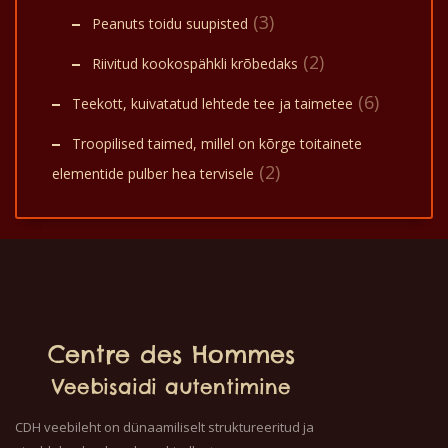
(3)
Peanuts toidu suupisted
(2)
Riivitud kookospähkli krõbedaks
(6)
Teekott, kuivatatud lehtede tee ja taimetee
Troopilised taimed, millel on kõrge toitainete
(2)
elementide pulber hea tervisele
Centre des Hommes
Veebisaidi autentimine
CDH veebileht on dünaamiliselt struktureeritud ja