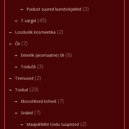
(3)
Puidust suured kunstiobjektid
(45)
T-särgid
(2)
Looduslik kosmeetika
(7)
Õli
(6)
Eeterlik (aromaatne) õli
(3)
Toiduõli
(2)
Teenused
(23)
Toidud
(7)
Eksootilised kohvid
(7)
Snäkid
(2)
Maapähklite toidu suupisted