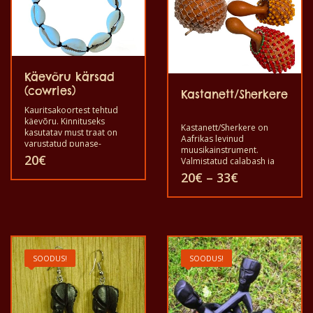
saab
teha
tootelehel.
Käevõru kärsad
(cowries)
Kastanett/Sherkere
Kauritsakoortest tehtud
käevõru. Kinnituseks
Kastanett/Sherkere on
kasutatav must traat on
Aafrikas levinud
varustatud punase-
muusikainstrument.
rohekaskollase või musta
20
€
Valmistatud calabash ja
plastmassist helmega. Vali
pärlidest kootud võrk.
Hinnavahem
20
€
–
33
€
oma lemmik.
Palun valige oma
20€
Sellel
lemmikvärv.
kuni
Sellel
tootel
33€
tootel
on
on
mitu
SOODUS!
SOODUS!
mitu
varianti.
varianti.
Valikuid
Valikuid