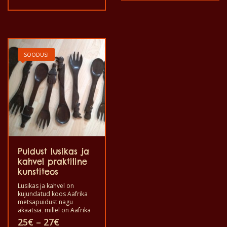
tiikpuust. Pikkus on 45,5 x
oli:
on:
hind
hind
laius on 15, cm.
150€.
90€.
oli:
on:
180€.
150€.
SOODUS!
Puidust lusikas ja
kahvel praktiline
kunstiteos
Lusikas ja kahvel on
kujundatud koos Aafrika
metsapuidust nagu
akaatsia, millel on Aafrika
stseeni sarnane muster
Hinnavahemik:
25
€
–
27
€
nagu majad, puud. jne. või