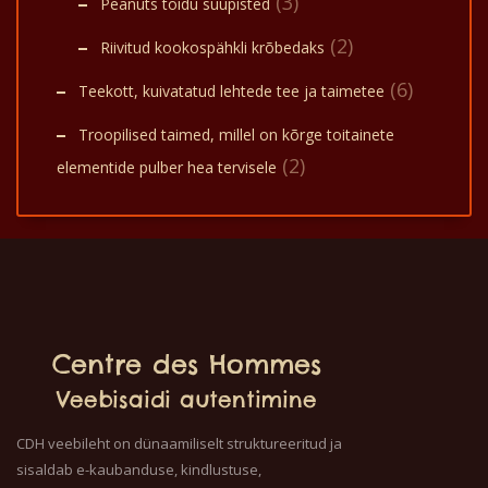
(3)
Peanuts toidu suupisted
(2)
Riivitud kookospähkli krõbedaks
(6)
Teekott, kuivatatud lehtede tee ja taimetee
Troopilised taimed, millel on kõrge toitainete
(2)
elementide pulber hea tervisele
Centre des Hommes
Veebisaidi autentimine
CDH veebileht on dünaamiliselt struktureeritud ja
sisaldab e-kaubanduse, kindlustuse,