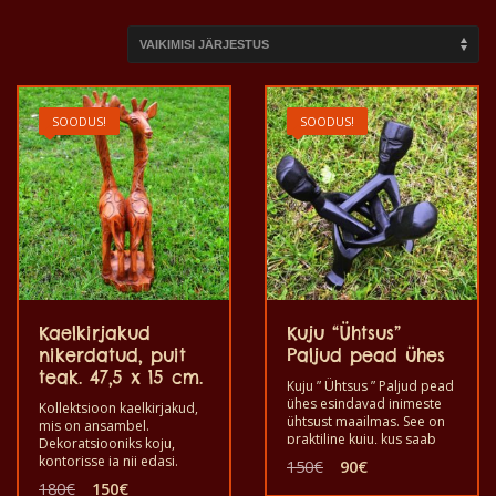
SOODUS!
SOODUS!
Kaelkirjakud
Kuju “Ühtsus”
nikerdatud, puit
Paljud pead ühes
teak. 47,5 x 15 cm.
Kuju ” Ühtsus ” Paljud pead
ühes esindavad inimeste
Kollektsioon kaelkirjakud,
ühtsust maailmas. See on
mis on ansambel.
praktiline kuju, kus saab
Dekoratsiooniks koju,
panna asju toeks
Algne
Praegune
kontorisse ja nii edasi.
150
€
90
€
kaunistada kodu või
Valmistatud puidust
hind
hind
Algne
Praegune
180
€
150
€
kontorit.