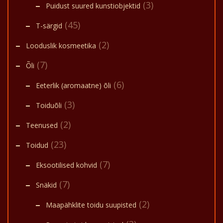
(3)
Puidust suured kunstiobjektid
(45)
T-särgid
(2)
Looduslik kosmeetika
(7)
Õli
(6)
Eeterlik (aromaatne) õli
(3)
Toiduõli
(2)
Teenused
(23)
Toidud
(7)
Eksootilised kohvid
(7)
Snäkid
(2)
Maapähklite toidu suupisted