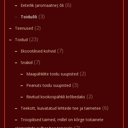
(6)
Eeterlik (aromaatne) õli
(3)
Toiduõli
(2)
Teenused
(23)
Toidud
(7)
Eksootilised kohvid
(7)
Snäkid
(2)
Maapähklite toidu suupisted
(3)
Peanuts toidu suupisted
(2)
Riivitud kookospähkli krõbedaks
(6)
Teekott, kuivatatud lehtede tee ja taimetee
Troopilised taimed, millel on kõrge toitainete
(2)