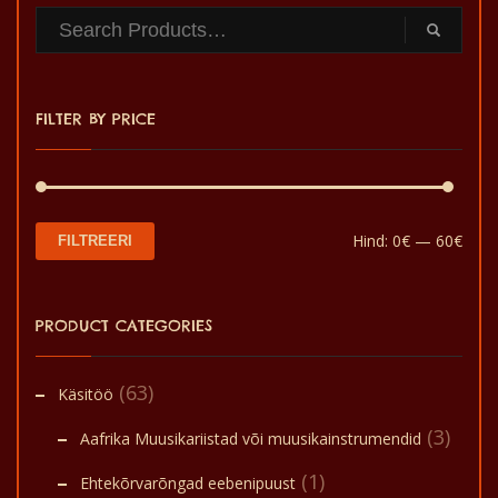
varianti.
Valikuid
saab
teha
FILTER BY PRICE
tootelehel.
Min
Mak
Hind:
0€
—
60€
FILTREERI
hin
hin
PRODUCT CATEGORIES
(63)
Käsitöö
(3)
Aafrika Muusikariistad või muusikainstrumendid
(1)
Ehtekõrvarõngad eebenipuust