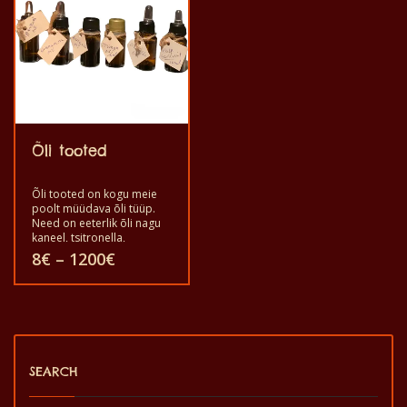
juuste tervisele
kasutada seda selle
kosmeetikas nagu seeb,
kasulikkuse tõttu. See on
kehakreem jne.
tervislik ja hea kvaliteediga
puhas toode.
Exclusif, traditsiooniline
käsitsi valmistatud ja
kohalik kookosõli on
kasulik tarbimiseks ning
naha ja juuste tervisele
kosmeetilise koostisosana,
Õli tooted
nagu seep, kehakreem jne.
Õli tooted on kogu meie
poolt müüdava õli tüüp.
Need on eeterlik õli nagu
kaneel, tsitronella,
otsimum, piparmünt ja
Hinnavahemik:
8
€
–
1200
€
toiduõli nagu moringa
8€
(eriõli), kookosõli.
kuni
Sellel
1200€
tootel
on
SEARCH
mitu