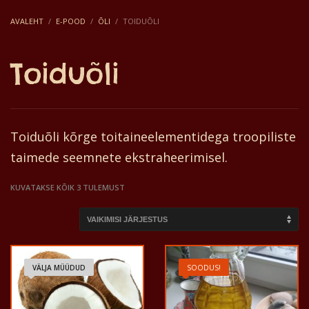
AVALEHT
E-POOD
ÕLI
TOIDUÕLI
Toiduõli
Toiduõli kõrge toitaineelementidega troopiliste
taimede seemnete ekstraheerimisel.
KUVATAKSE KÕIK 3 TULEMUST
VÄLJA MÜÜDUD
SOODUS!