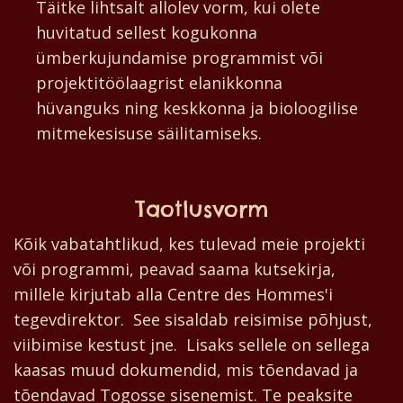
Täitke lihtsalt allolev vorm, kui olete
huvitatud sellest kogukonna
ümberkujundamise programmist või
projektitöölaagrist elanikkonna
hüvanguks ning keskkonna ja bioloogilise
mitmekesisuse säilitamiseks.
Taotlusvorm
Kõik vabatahtlikud, kes tulevad meie projekti
või programmi, peavad saama kutsekirja,
millele kirjutab alla Centre des Hommes'i
tegevdirektor. See sisaldab reisimise põhjust,
viibimise kestust jne. Lisaks sellele on sellega
kaasas muud dokumendid, mis tõendavad ja
tõendavad Togosse sisenemist. Te peaksite