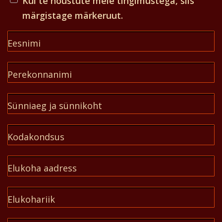
Kui te nõustute meie tingimustega, siis
märgistage märkeruut.
Eesnimi
Perekonnanimi
Sünniaeg ja sünnikoht
Kodakondsus
Elukoha aadress
Elukohariik