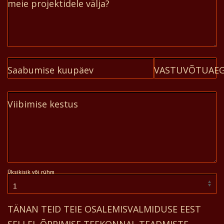
meie projektidele välja?
Saabumise kuupäev
VASTUVÕTUAE
Viibimise kestus
Üksikisik või rühm
TÄNAN TEID TEIE OSALEMISVALMIDUSE EEST
SELLEL ÕPPIMISE TEEKONNAL TEADMISTE