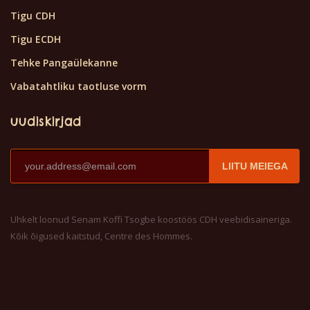
Tigu CDH
Tigu ECDH
Tehke Pangaülekanne
Vabatahtliku taotluse vorm
uudiskirjad
LIITU MEIEGA
Uhkelt loonud Senam Koffi Tsogbe koostöös CDH veebidisaineriga.
Kõik õigused kaitstud, Centre des Hommes.