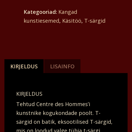
batik
Kategooriad:
Kangad
lastele
kunstiesemed
,
Käsitöö
,
T-särgid
unisex.
Ees
ja
taga
trumm
KIRJELDUS
LISAINFO
abstraktne,
tumeoranž.
51,5
KIRJELDUS
x
Tehtud Centre des Hommes’i
37
kunstnike kogukondade poolt. T-
cm.
särgid on batik, eksootilised T-särgid,
kogus
mis on loodud valge tühja t-särgi