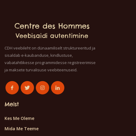
juures. Ja ei anna värvi
välja. T-särk on 100%
puuvillane.
Centre des Hommes
Veebisaidi autentimine
CDH veebileht on dünaamiliselt struktureeritud ja
sisaldab e-kaubanduse, kindlustuse,
vabatahtlikesse programmidesse registreerimise
ja maksete turvalisuse veebiteenuseid.
Meist
Kes Me Oleme
Mida Me Teeme