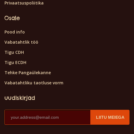
Privaatsuspoliitika
Osale
Pood info
Vabatahtlik töö
Tigu CDH
Tigu ECDH
Tehke Pangaülekanne
Vabatahtliku taotluse vorm
uudiskirjad
LIITU MEIEGA