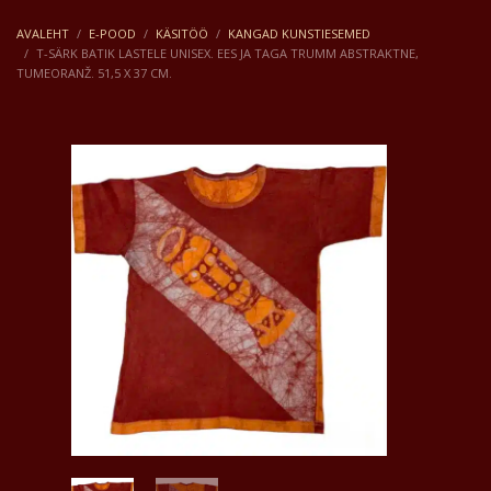
AVALEHT
E-POOD
KÄSITÖÖ
KANGAD KUNSTIESEMED
T-SÄRK BATIK LASTELE UNISEX. EES JA TAGA TRUMM ABSTRAKTNE,
TUMEORANŽ. 51,5 X 37 CM.