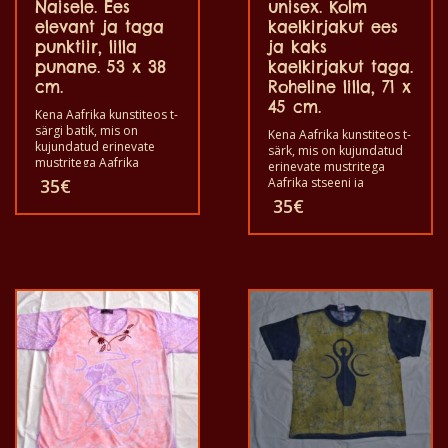
Naisele. Ees
unisex. Kolm
elevant ja taga
kaelkirjakut ees
punktiir, lilla
ja kaks
punane. 53 x 38
kaelkirjakut taga.
cm.
Roheline lilla, 71 x
45 cm.
Kena Aafrika kunstiteos t-
särgi batik, mis on
Kena Aafrika kunstiteos t-
kujundatud erinevate
särk, mis on kujundatud
mustritega Aafrika
erinevate mustritega
stseeni ja loomade
35
€
Aafrika stseeni ja
kohta. Kõik need T-särgid
loomade kohta. Kõik
35
€
on ainulaadsed. T-särgid
need t-särgid on
sobivad täiskasvanud
ainulaadsed. T-särk
meestele ja naistele ning
sobib täiskasvanud
lastele ka igas suuruses.
meestele ja naistele ning
T-särki võib pesta
lastele ka igas suuruses.
pesumasinas 40°C
T-särki võib pesta
juures. Ja ei anna värvi
pesumasinas 40°C
välja. T-särk on 100%
juures. Ja ei anna värvi
puuvillane.
välja. T-särk on 100%
puuvillane.