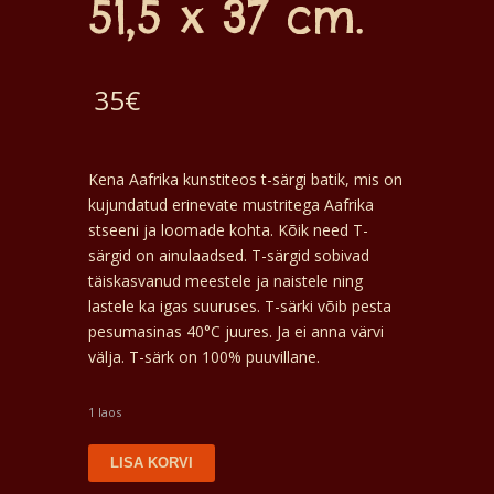
51,5 x 37 cm.
35
€
Kena Aafrika kunstiteos t-särgi batik, mis on
kujundatud erinevate mustritega Aafrika
stseeni ja loomade kohta. Kõik need T-
särgid on ainulaadsed. T-särgid sobivad
täiskasvanud meestele ja naistele ning
lastele ka igas suuruses. T-särki võib pesta
pesumasinas 40°C juures. Ja ei anna värvi
välja. T-särk on 100% puuvillane.
1 laos
T-
LISA KORVI
särk