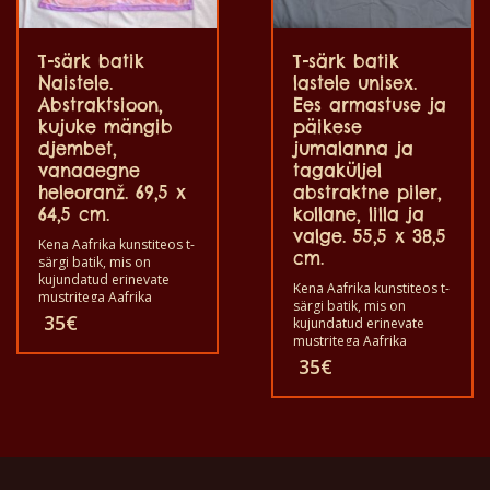
T-särk batik
T-särk batik
Naistele.
lastele unisex.
Abstraktsioon,
Ees armastuse ja
kujuke mängib
päikese
djembet,
jumalanna ja
vanaaegne
tagaküljel
heleoranž. 69,5 x
abstraktne piler,
64,5 cm.
kollane, lilla ja
valge. 55,5 x 38,5
Kena Aafrika kunstiteos t-
cm.
särgi batik, mis on
kujundatud erinevate
Kena Aafrika kunstiteos t-
mustritega Aafrika
särgi batik, mis on
stseeni ja loomade
35
€
kujundatud erinevate
kohta. Kõik need T-särgid
mustritega Aafrika
on ainulaadsed. T-särgid
stseeni ja loomade
35
€
sobivad täiskasvanud
kohta. Kõik need T-särgid
meestele ja naistele ning
on ainulaadsed. T-särgid
lastele ka igas suuruses.
sobivad täiskasvanud
T-särke võib pesta
meestele ja naistele ning
pesumasinas 40°C ja ei
lastele ka igas suuruses.
anna värvi välja. T-särgid
T-särki võib pesta
on 100% puuvilla
pesumasinas 40°C
kvaliteediga.