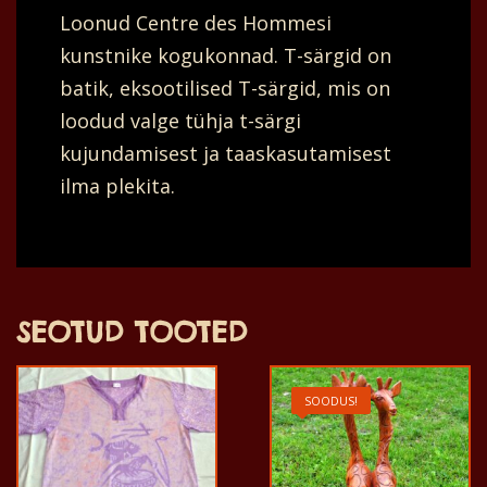
Loonud Centre des Hommesi
kolm
kunstnike kogukonnad. T-särgid on
ärkvelolevat
batik, eksootilised T-särgid, mis on
kaelkirjakut,
loodud valge tühja t-särgi
kelle
kujundamisest ja taaskasutamisest
pea
ilma plekita.
kõrgusel
on
kuu
ringis.
Sinine.
SEOTUD TOOTED
70x43
cm.
SOODUS!
kogus