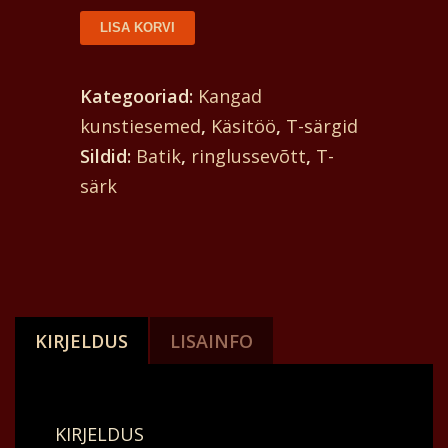
T-
LISA KORVI
särk
batik
Kategooriad:
Kangad
unisex.
kunstiesemed
,
Käsitöö
,
T-särgid
Ees
Sildid:
Batik
,
ringlussevõtt
,
T-
kolm
särk
ärkvelolevat
kaelkirjakut,
kelle
pea
kõrgusel
KIRJELDUS
LISAINFO
on
kuu,
ja
KIRJELDUS
taga