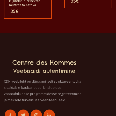
35
€
kujundatud erinevate
need t-särgid on
mustritega Aafrika
ainulaadsed. T-särk
stseeni ja loomade
35
€
sobib täiskasvanud
kohta. Kõik need T-särgid
meestele ja naistele ning
on ainulaadsed. T-särgid
lastele ka igas suuruses.
sobivad täiskasvanud
T-särki võib pesta
meestele ja naistele ning
pesumasinas 40°C
lastele ka igas suuruses.
juures. Ja ei anna värvi
T-särki võib pesta
välja. T-särk on 100%
pesumasinas 40°C
puuvillane.
juures. Ja ei anna värvi
välja. T-särk on 100%
puuvillane.
Centre des Hommes
Veebisaidi autentimine
CDH veebileht on dünaamiliselt struktureeritud ja
sisaldab e-kaubanduse, kindlustuse,
vabatahtlikesse programmidesse registreerimise
ja maksete turvalisuse veebiteenuseid.