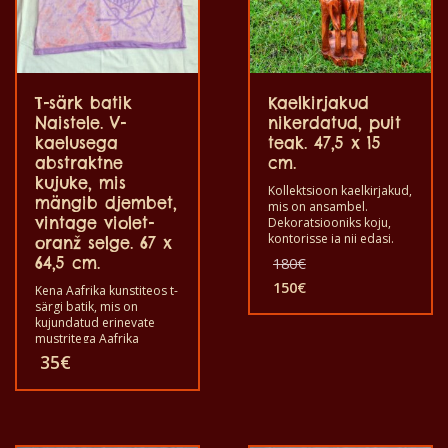
T-särk batik
Kaelkirjakud
Naistele. V-
nikerdatud, puit
kaelusega
teak. 47,5 x 15
abstraktne
cm.
kujuke, mis
Kollektsioon kaelkirjakud,
mängib djembet,
mis on ansambel.
vintage violet-
Dekoratsiooniks koju,
kontorisse ja nii edasi.
oranž selge. 67 x
Valmistatud puidust
Algne
64,5 cm.
180
€
tiikpuust. Pikkus on 45,5 x
hind
laius on 15, cm.
150
€
Kena Aafrika kunstiteos t-
oli:
Praegune
särgi batik, mis on
180€.
hind
kujundatud erinevate
on:
mustritega Aafrika
150€.
stseeni ja loomade
35
€
kohta. Kõik need T-särgid
on ainulaadsed. T-särgid
sobivad täiskasvanud
meestele ja naistele ning
lastele ka igas suuruses.