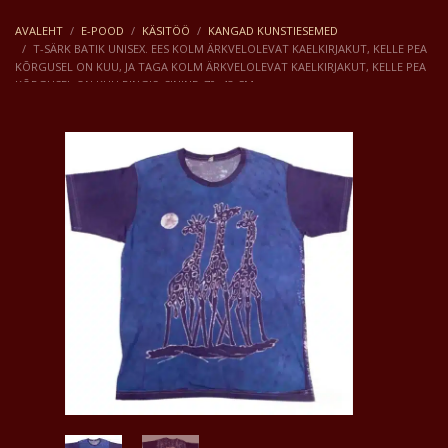
AVALEHT
E-POOD
KÄSITÖÖ
KANGAD KUNSTIESEMED
T-SÄRK BATIK UNISEX. EES KOLM ÄRKVELOLEVAT KAELKIRJAKUT, KELLE PEA
KÕRGUSEL ON KUU, JA TAGA KOLM ÄRKVELOLEVAT KAELKIRJAKUT, KELLE PEA
KÕRGUSEL ON KUU RINGIS. SININE. 70×43 CM.