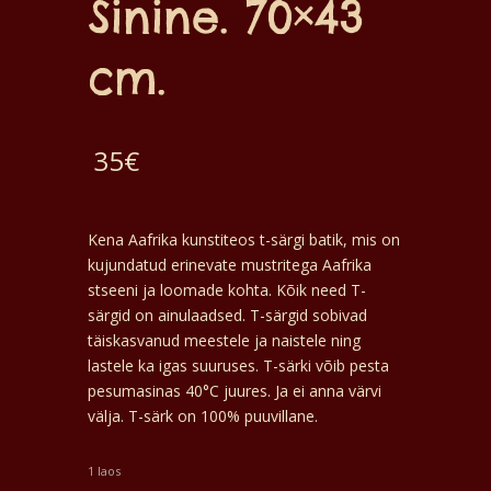
Sinine. 70×43
cm.
35
€
Kena Aafrika kunstiteos t-särgi batik, mis on
kujundatud erinevate mustritega Aafrika
stseeni ja loomade kohta. Kõik need T-
särgid on ainulaadsed. T-särgid sobivad
täiskasvanud meestele ja naistele ning
lastele ka igas suuruses. T-särki võib pesta
pesumasinas 40°C juures. Ja ei anna värvi
välja. T-särk on 100% puuvillane.
1 laos