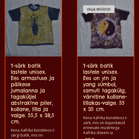
T-särke võib pesta
pesumasinas 40°C ja ei
VÄLJA MÜÜDUD
anna värvi välja. T-särgid
on 100% puuvilla
kvaliteediga.
T-särk batik
T-särk batik
lastele unisex.
lastele unisex.
Ees armastuse ja
Ees on yin ja
päikese
yang sümbol,
jumalanna ja
samuti tagakülg,
tagaküljel
värviline kollane-
abstraktne piler,
lillakas-valge. 55
kollane, lilla ja
x 35 cm.
valge. 55,5 x 38,5
Kena Aafrika kunstiteos t-
cm.
särk, mis on kujundatud
erinevate mustritega
Kena Aafrika kunstiteos t-
Aafrika stseeni ja
särgi batik, mis on
loomade kohta. Kõik