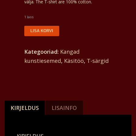
välja. The T-shirt are 100% cotton.
1 laos
T-
LISA KORVI
särk
batik
Kategooriad:
Kangad
unisex,
kunstiesemed
,
Käsitöö
,
T-särgid
ees
kolm
daami
lähevad
turule
KIRJELDUS
LISAINFO
oma
kaupa
müüma