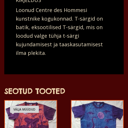
KIRJELDUS
ja
Loonud Centre des Hommesi
kaks
kunstnike kogukonnad. T-särgid on
lindu
batik, eksootilised T-särgid, mis on
nende
loodud valge tühja t-särgi
kohal
kujundamisest ja taaskasutamisest
ja
ilma plekita.
taga
mees
hoiab
oma
kaupa
SEOTUD TOOTED
kepiga
seljas
VÄLJA MÜÜDUD
ja
naised