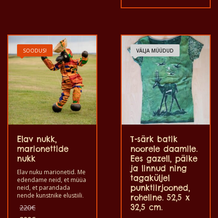
juures. Ja ei anna värvi
ainulaadsed. T-särk
välja. T-särk on 100%
sobib täiskasvanud
puuvillane.
meestele ja naistele ning
lastele ka igas suuruses.
T-särki võib pesta
pesumasinas 40°C
SOODUS!
VÄLJA MÜÜDUD
juures. Ja ei anna värvi
välja. T-särk on 100%
puuvillane.
Elav nukk,
T-särk batik
marionettide
noorele daamile.
nukk
Ees gazell, päike
ja linnud ning
Elav nuku marionetid. Me
tagaküljel
edendame neid, et müüa
punktiirjooned,
neid, et parandada
nende kunstnike elustiili,
roheline. 52,5 x
kes neid valmistasid.
Algne
32,5 cm.
220
€
Kasutage seda, mängides
hind