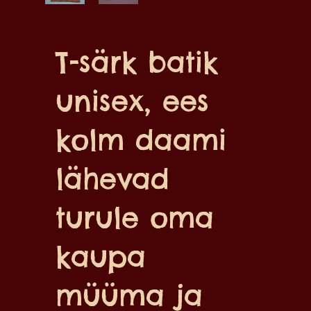
T-särk batik
unisex, ees
kolm daami
lähevad
turule oma
kaupa
müüma ja