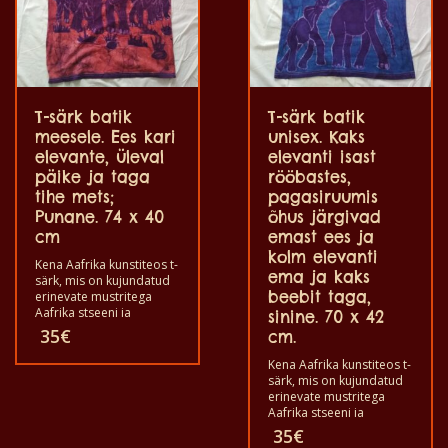
kannavad
kalossit
peas,
kollane
T-särk batik
T-särk batik
lilla.
meesele. Ees kari
unisex. Kaks
elevante, üleval
elevanti isast
69,5x47
päike ja taga
rööbastes,
cm.
tihe mets;
pagasiruumis
Punane. 74 x 40
õhus järgivad
kogus
cm
emast ees ja
kolm elevanti
Kena Aafrika kunstiteos t-
ema ja kaks
särk, mis on kujundatud
beebit taga,
erinevate mustritega
Aafrika stseeni ja
sinine. 70 x 42
loomade kohta. Kõik
35
€
cm.
need t-särgid on
ainulaadsed. T-särk
Kena Aafrika kunstiteos t-
sobib täiskasvanud
särk, mis on kujundatud
meestele ja naistele ning
erinevate mustritega
lastele ka igas suuruses.
Aafrika stseeni ja
T-särki võib pesta
loomade kohta. Kõik
35
€
pesumasinas 40°C
need t-särgid on