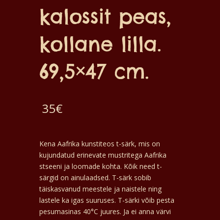
kalossit peas,
kollane lilla.
69,5×47 cm.
35
€
Kena Aafrika kunstiteos t-särk, mis on
kujundatud erinevate mustritega Aafrika
stseeni ja loomade kohta. Kõik need t-
särgid on ainulaadsed. T-särk sobib
täiskasvanud meestele ja naistele ning
lastele ka igas suuruses. T-särki võib pesta
pesumasinas 40°C juures. Ja ei anna värvi