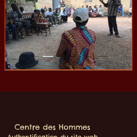
1
2
3
4
5
6
Centre des Hommes
Authentification du site web