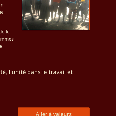
un
ne
de le
Hommes
e
té, l'unité dans le travail et
Aller à valeurs