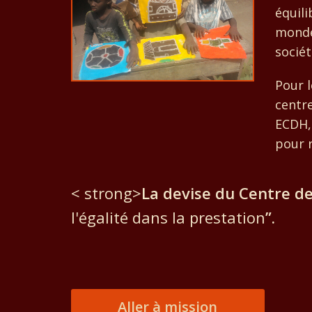
équili
monde
sociét
Pour l
centr
ECDH,
pour r
< strong>
La devise du Centre
d
l'égalité dans la prestation
”
.
Aller à mission