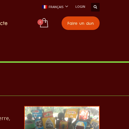
LOGIN
FRANÇAIS
cte
Faire un don
erre,