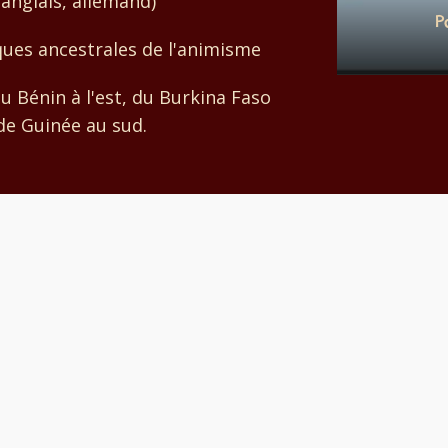
 (anglais, allemand)
P
iques ancestrales de l'animisme
u Bénin à l'est, du Burkina Faso
de Guinée au sud.