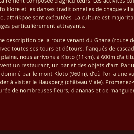
tairement composée d'agriculteurs. Les activités cu
e folklore et les danses traditionnelles de chaque vil
, attrikpoe sont exécutées. La culture est majorit
lages particulièrement attrayants.
 une description de la route venant du Ghana (route 
ec toutes ses tours et détours, flanqués de cascades
a plaine, nous arrivons à Kloto (11km), à 600m d'alt
ent un restaurant, un bar et des objets d'art. Par 
 dominé par le mont Kloto (960m), d'où l'on a une vu
r à visiter le Hausberg (château Viale). Promenez-vo
ourée de nombreuses fleurs, d'ananas et de manguie