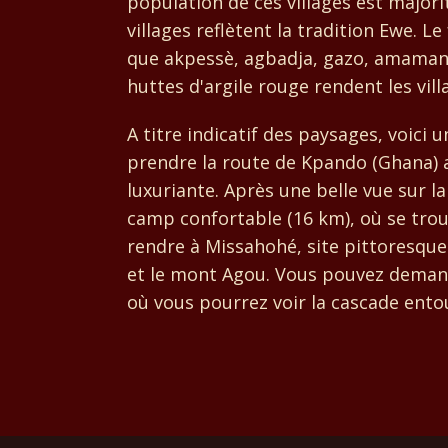
population de ces villages est majori
villages reflètent la tradition Ewe. L
que akpessè, agbadja, gazo, amamano
huttes d'argile rouge rendent les vil
A titre indicatif des paysages, voici
prendre la route de Kpando (Ghana) av
luxuriante. Après une belle vue sur l
camp confortable (16 km), où se trouv
rendre à Missahohé, site pittoresque
et le mont Agou. Vous pouvez demande
où vous pourrez voir la cascade ent