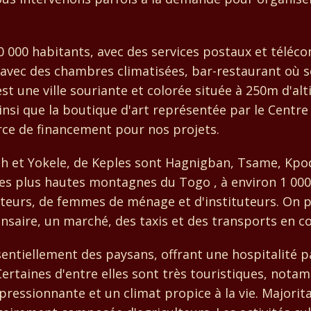
0 000 habitants, avec des services postaux et téléco
 avec des chambres climatisées, bar-restaurant où s
'est une ville souriante et colorée située à 250m d'al
, ainsi que la boutique d'art représentée par le Cent
rce de financement pour nos projets.
oh et Yokele, de Keples sont Hagnigban, Tsame, Kpod
es plus hautes montagnes du Togo , à environ 1 000 
lteurs, de femmes de ménage et d'instituteurs. On p
ensaire, un marché, des taxis et des transports en 
sentiellement des paysans, offrant une hospitalité pa
Certaines d'entre elles sont très touristiques, notam
pressionnante et un climat propice à la vie. Majorita