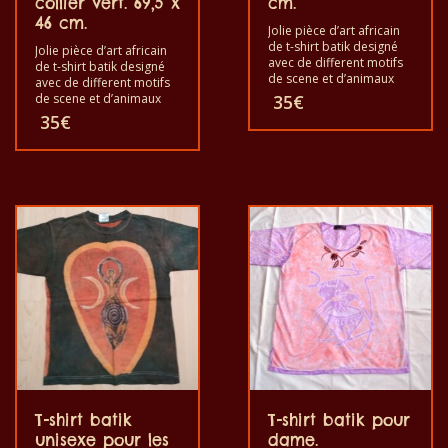
collier vert. 69,5 x
cm.
46 cm.
Jolie pièce d’art africain
de t-shirt batik designé
Jolie pièce d’art africain
avec de different motifs
de t-shirt batik designé
de scene et d’animaux
avec de different motifs
africains. Chacun de ces
de scene et d’animaux
35
€
t-shirts est unique. Les t-
africains. Chacun de ces
35
€
shirts vont pour les
t-shirts est unique. Les t-
adultes hommes et
shirts vont pour les
femmes et aussi pour les
adultes hommes et
enfants de toutes tailles.
femmes et aussi pour les
Le t-shirt peut être laver
enfants de toutes tailles.
dans une machine à laver
Le t-shirt peut être laver
à 40°C. Il ne fait pas
dans une machine à laver
sortir de couleur. Les t-
à 40°C. Il ne fait pas
shirts sont 100% coton.
sortir de couleur. Les t-
shirts sont 100% coton.
T-shirt batik
T-shirt batik pour
unisexe pour les
dame.