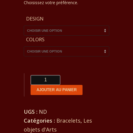
13€
Choisissez votre préférence.
à
DESIGN
17€
COLORS
quantité
de
AJOUTER AU PANIER
Bracelets
en
UGS :
ND
cuir
Catégories :
Bracelets
,
Les
objets d'Arts