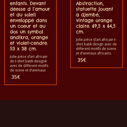
enfants. Devant
Abstraction,
déesse d l’amour
statuette jouant
et du soleil
a djembé,
enveloppé dans
vintage orange
un coeur et au
claire. 69,5 x 64,5
dos un symbol
cm.
andikra, orange
Jolie pièce d’art africain t-
et violet-cendre.
shirt batik design avec de
53 x 38 cm.
different motifs de scene
et d’animaux africains.
Jolie pièce d’art africain
Chacun de ces t-shirts est
35
€
de t-shirt batik designé
unique. Les t-shirts vont
avec de different motifs
pour les adultes hommes
de scene et d’animaux
et femmes et aussi pour
africains. Chacun de ces
35
€
les enfants de toutes
t-shirts est unique. Les t-
tailles. Les t-shirts
shirts vont pour les
peuvent se laver dans la
adultes hommes et
machine à laver avec une
femmes et aussi pour les
température 40°C et ne
enfants de toutes tailles.
font pas ressortir de
Le t-shirt peut être lavé
couleur. Les T-shirts sont
en machine à 40°C. Il ne
de qualité 100% coton.
fait pas sortir de couleur.
Les t-shirts sont 100%
coton.