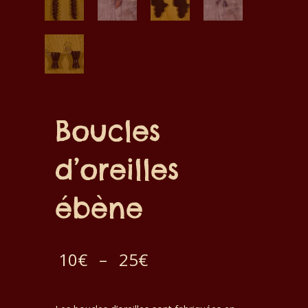
Boucles
d’oreilles
ébène
Plage
10
€
–
25
€
de