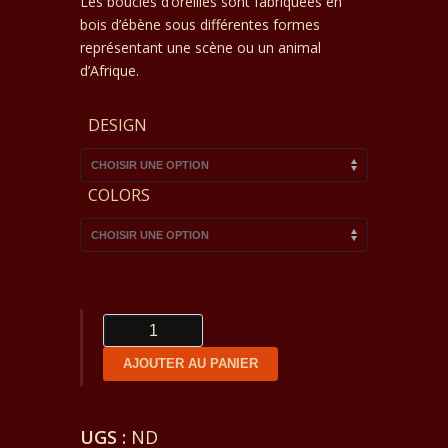
Les boucles d’oreilles sont fabriquées en
prix :
bois d’ébène sous différentes formes
10€
représentant une scène ou un animal
d’Afrique.
à
25€
DESIGN
COLORS
quantité
de
AJOUTER AU PANIER
Boucles
d'oreilles
UGS :
ND
ébène