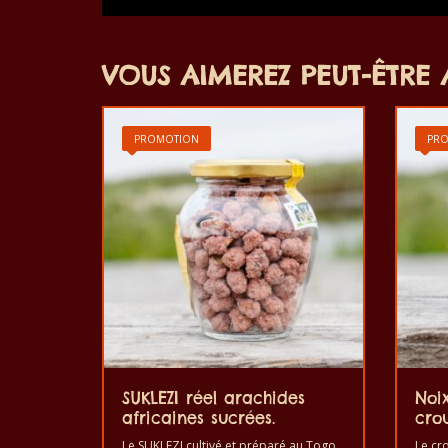
VOUS AIMEREZ PEUT-ÊTRE 
PROMOTION
PR
SUKLEZI réel arachides
Noi
africaines sucrées.
crou
Le SUKLEZI cultivé et préparé au Togo
Le cr