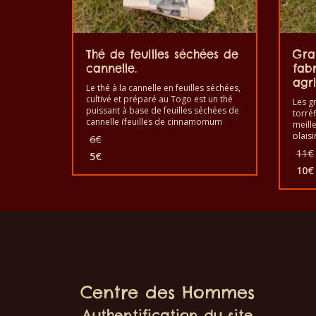
Thé de feuilles séchées de
Gra
cannelle.
fab
agri
Le thé à la cannelle en feuilles séchées,
cultivé et préparé au Togo est un thé
Les gr
puissant à base de feuilles séchées de
torré
cannelle (feuilles de cinnamomum
meill
zylanicum) pour le plaisir et la santé.
Le
plaisi
6
€
Bon à boire comme un thé pour
les g
prix
11
€
renforcer le système immunitaire. C’est
5
€
C’est 
initial
Le
un produit sain au goût de qualité et
et fab
10
€
était :
prix
fabriqué à la main.
Le
6€.
actuel
prix
est :
act
5€.
est 
10€
Centre des Hommes
Authentification du site