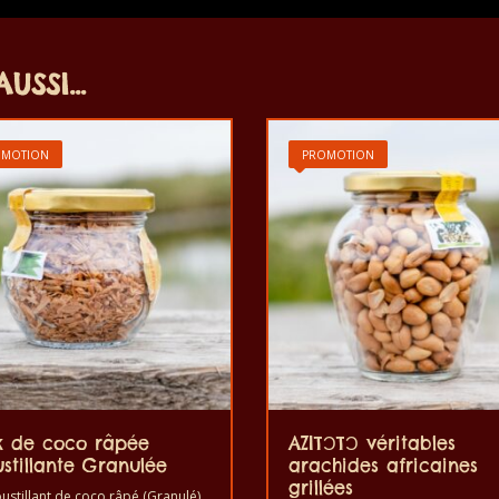
AUSSI…
OMOTION
PROMOTION
x de coco râpée
AZITƆTƆ véritables
stillante Granulée
arachides africaines
grillées
oustillant de coco râpé (Granulé)