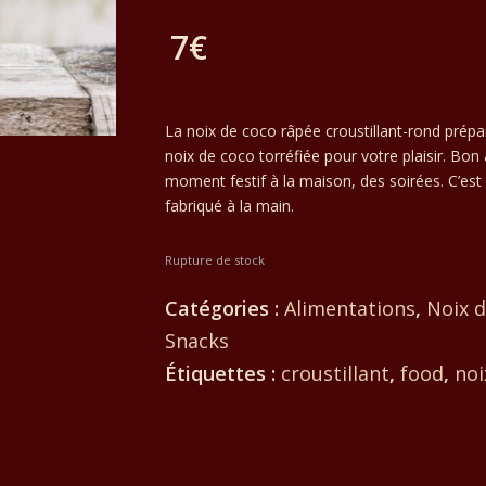
prix
7
€
initial
Le
était :
prix
La noix de coco râpée croustillant-rond prép
11€.
noix de coco torréfiée pour votre plaisir. Bon
actuel
moment festif à la maison, des soirées. C’est 
fabriqué à la main.
est :
7€.
Rupture de stock
Catégories :
Alimentations
,
Noix d
Snacks
Étiquettes :
croustillant
,
food
,
noi