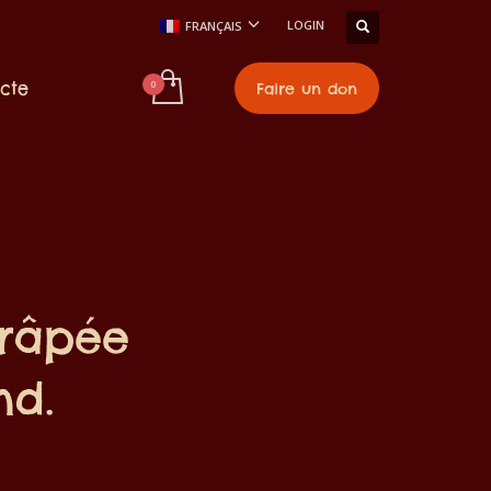
LOGIN
FRANÇAIS
cte
Faire un don
 râpée
nd.