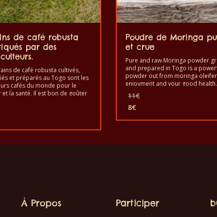
ins de café robusta
Poudre de Moringa pu
riqués par des
et crue
culteurs.
Pure and raw Moringa powder g
and prepared in Togo is a power
ains de café robusta cultivés,
powder out from moringa oleifer
fiés et préparés au Togo sont les
enjoyment and your good health
eurs cafés du monde pour le
à manger pour renforcer le syst
Le
r et la santé. Il est bon de goûter
11
€
immunitaire. C’est un produit sai
rains de café exotiques robusta.
prix
Le
goût de qualité et faite à la main.
8
€
un produit sain au goût de qualité
initial
prix
Le
riqué à la main.
était :
initial
prix
11€.
était :
actuel
11€.
est :
uel
8€.
:
.
À Propos
Participer
b