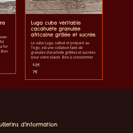
re
Luga cube véritable
cacahuète granulée
africaine grillée et sucrée.
rown
ful
Le cube Luga, cultivé et préparé au
a for
Togo, est une collation faite de
. Bon
granules d’arachide grillées et sucrées
ème
pour votre plaisir. Bon à consommer
n au
comme de snack lors de vos moments
Le
12
€
festifs à la maison, fêtes, bars, boîtes
prix
de nuit pour accompagner les
7
€
initial
Le
boissons fortes afin d’adoucir l’effet de
était :
prix
l’alcool. C’est un produit sain au goût
12€.
de qualité et fabriqué à la main.
actuel
est :
7€.
ulletins d'information