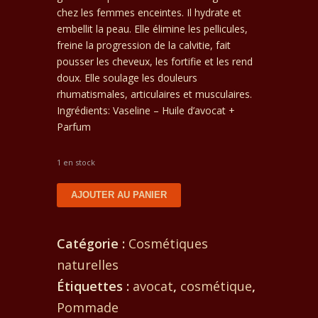
chez les femmes enceintes. Il hydrate et
embellit la peau. Elle élimine les pellicules,
freine la progression de la calvitie, fait
pousser les cheveux, les fortifie et les rend
doux. Elle soulage les douleurs
rhumatismales, articulaires et musculaires.
Ingrédients: Vaseline – Huile d’avocat +
Parfum
1 en stock
quantité
AJOUTER AU PANIER
de
Pommade
Catégorie :
Cosmétiques
à
naturelles
l'avocat
Étiquettes :
avocat
,
cosmétique
,
Pommade