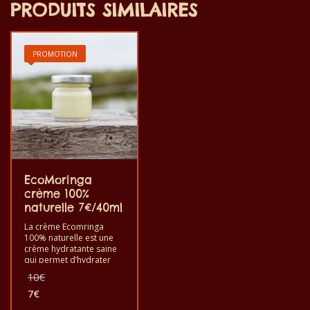
PRODUITS SIMILAIRES
PROMOTION
EcoMoringa
crème 100%
naturelle 7€/40ml
La crème Ecomringa
100% naturelle est une
crème hydratante saine
qui permet d’hydrater
tout type de peau et de
Le
10
€
corps. lorsque les
prix
piqûres de moustiques
7
€
initial
Le
provoquent des