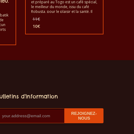
leu.
et préparé au Togo est un café spécial,
le meilleur du monde, issu du café
Robusta, pour le plaisir et la santé. Il
 batik
est bon de goûter l’exotique café
Le
11
€
 de
moulu Robusta. C’est un produit sain
prix
acun
au goût de qualité et fabriqué à la
10
€
initial
irts
Le
main.
était :
prix
11€.
 de
actuel
laver
est :
Il ne
10€.
irts
ulletins d'information
REJOIGNEZ-
NOUS