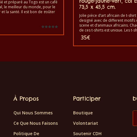
rouge-jaune-vert, col b
fié et préparé au Togo est un café
73,5 x 45,5 cm.
al, le meilleur du monde, pour le
r et la santé. Il est bon de goûter
Jolie pièce d’art africain de t-shirt
fé exotique des grains Arabusta.
Le
designé avec de different motifs
un produit sain au goût de qualité
prix
scene et d’animaux africains. Ch
riqué à la main.
initial
de ces t-shirts est unique. Les t-sh
Note
était :
vont pour les adultes hommes et
5.00
35
€
sur 5
11€.
femmes et aussi pour les enfants
uel
toutes tailles. Le t-shirt peut être 
:
dans une machine à laver à 40°C. 
.
fait pas sortir de couleur. Les t-sh
sont 100% coton.
À Propos
Participer
b
Qui Nous Sommes
Boutique
Ce Que Nous Faisons
Volontariat
Politique De
Soutenir CDH