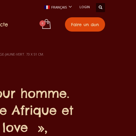
LOGIN
FRANÇAIS
cte
Faire un don
-JAUNE-VERT. 73 X 51 CM.
pour homme.
e Afrique et
love »,