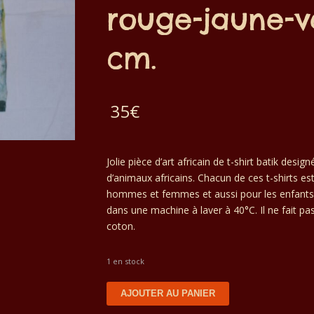
rouge-jaune-ve
cm.
35
€
Jolie pièce d’art africain de t-shirt batik desi
d’animaux africains. Chacun de ces t-shirts est
hommes et femmes et aussi pour les enfants de
dans une machine à laver à 40°C. Il ne fait pa
coton.
1 en stock
quantité
AJOUTER AU PANIER
de