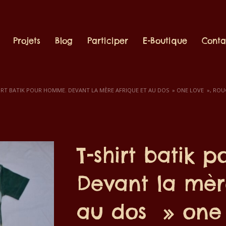
Projets
Blog
Participer
E-Boutique
Conta
IRT BATIK POUR HOMME. DEVANT LA MÈRE AFRIQUE ET AU DOS » ONE LOVE », ROUGE
T-shirt batik 
Devant la mèr
au dos » one 