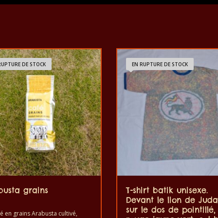
'',
rouge-
jaune-
vert.
RUPTURE DE STOCK
EN RUPTURE DE STOCK
73
x
51
cm.
busta grains
T-shirt batik unisexe.
Devant le lion de Juda
sur le dos de pointillé,
é en grains Arabusta cultivé,