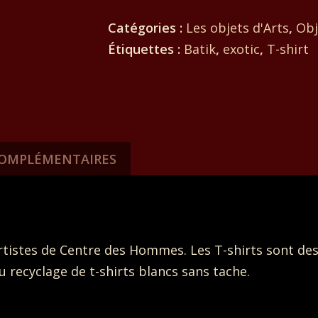
T-
Catégories :
Les objets d'Arts
,
Obj
shirt
Étiquettes :
Batik
,
exotic
,
T-shirt
batik
pour
homme.
Devant
la
COMPLÉMENTAIRES
mère
Afrique
et
au
istes de Centre des Hommes. Les T-shirts sont des 
dos
u recyclage de t-shirts blancs sans tache.
''
one
love