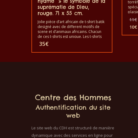
nyame » le symbole de la
torré
suprématie de Dieu,
spéci
plaisi
rouge. 71 x 55 cm.
le ca
11
€
Jolie pièce d’art africain de t-shirt batik
C’est 
designé avec de different motifs de
et fab
10
€
Le
scene et d’animaux africains. Chacun
prix
de ces t-shirts est unique. Les t-shirts
vont pour les adultes hommes et
act
35
€
femmes et aussi pour les enfants de
est 
toutes tailles. Le t-shirt peut être lavé
10€
en machine à 40°C. Il ne fait pas sortir
de couleur. Les t-shirts sont 100%
coton.
Centre des Hommes
Authentification du site
web
Le site web du CDH est structuré de manière
dynamique avec des services en ligne pour