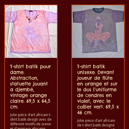
leur taille. Le t-shirt peut
enfants de toutes tailles.
être laver dans une
Le t-shirt peut être lavé
machine à laver à 40°C. Il
en machine à 40°C. Il ne
ne fait pas sortir de
fait pas sortir de couleur.
couleur. Les t-shirts sont
Les t-shirts sont 100%
100% coton.
coton.
T-shirt batik pour
T-shirt batik
dame.
unisexe. Devant
Abstraction,
joueur de flûte
statuette jouant
en orange et sur
a djembé,
le dos l’uniforme
vintage orange
de cendres en
claire. 69,5 x 64,5
violet, avec le
cm.
collier vert. 69,5 x
46 cm.
Jolie pièce d’art africain t-
shirt batik design avec de
Jolie pièce d’art africain
different motifs de scene
de t-shirt batik designé
et d’animaux africains.