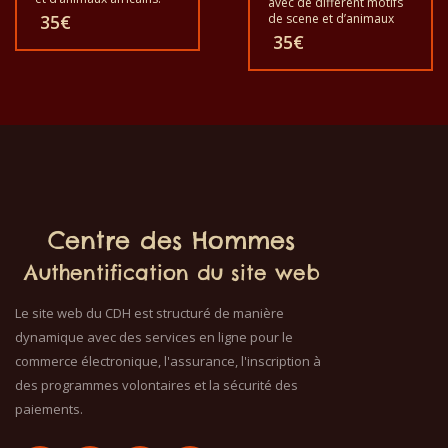
avec de different motifs
Chacun de ces t-shirts est
35
€
de scene et d’animaux
unique. Les t-shirts vont
africains. Chacun de ces
35
€
pour les adultes hommes
t-shirts est unique. Les t-
et femmes et aussi pour
shirts vont pour les
les enfants de toutes
adultes hommes et
tailles. Les t-shirts
femmes et aussi pour les
peuvent se laver dans la
enfants de toutes tailles.
machine à laver avec une
Le t-shirt peut être laver
température 40°C et ne
dans une machine à laver
font pas ressortir de
à 40°C. Il ne fait pas
couleur. Les T-shirts sont
sortir de couleur. Les t-
de qualité 100% coton.
shirts sont 100% coton.
Centre des Hommes
Authentification du site web
Le site web du CDH est structuré de manière
dynamique avec des services en ligne pour le
commerce électronique, l'assurance, l'inscription à
des programmes volontaires et la sécurité des
paiements.