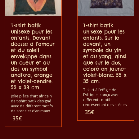
T-shirt batik
T-shirt batik
unisexe pour les
unisexe pour les
enfants. Devant
enfants. Sur le
déesse d l’amour
devant, un
et du soleil
symbole du yin
enveloppé dans
et du yang, ainsi
un coeur et au
que sur le dos,
dos un symbol
coloré en jaune-
andikra, orange
violet-blanc. 55 x
et violet-cendre.
35 cm.
53 x 38 cm.
T-shirt à l’effigie de
l’Afrique, conçu avec
Jolie pièce d’art africain
différents motifs
de t-shirt batik designé
représentant des scènes
avec de different motifs
et des animaux africains.
de scene et d’animaux
35
€
Chacun de ces t-shirts est
africains. Chacun de ces
35
€
unique. Le t-shirt convient
t-shirts est unique. Les t-
aux adultes hommes et
shirts vont pour les
aux femmes ainsi qu’aux
adultes hommes et
enfants, quelle que soit
femmes et aussi pour les