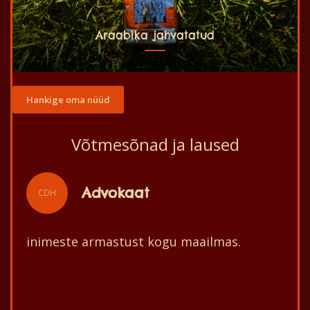
Araabika jahvatatud
Hankige oma nüüd
Võtmesõnad ja laused
Loosung
CDH
Centre des Hommes seab eesmärgiks
elanikkonna ja nende keskkonna parema
arengu!