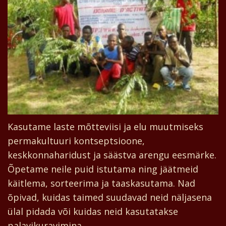
Kasutame laste mõtteviisi ja elu muutmiseks
permakultuuri kontseptsioone,
keskkonnaharidust ja säästva arengu eesmärke.
Õpetame neile puid istutama ning jäätmeid
käitlema, sorteerima ja taaskasutama. Nad
õpivad, kuidas taimed suudavad neid näljasena
ülal pidada või kuidas neid kasutatakse
palavikuravimina.