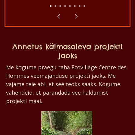
1
2
3
4
5
6
7
8
Annetus käimasoleva projekti
jaoks
Me kogume praegu raha Ecovillage Centre des
Hommes veemajanduse projekti jaoks. Me
vajame teie abi, et see teoks saaks. Kogume
vahendeid, et parandada vee haldamist
projekti maal.