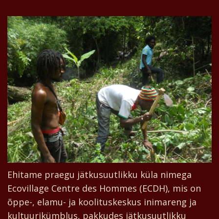
Ehitame praegu jätkusuutlikku küla nimega
Ecovillage Centre des Hommes (ECDH), mis on
õppe-, elamu- ja koolituskeskus inimareng ja
kultuurikümblus, pakkudes jätkusuutlikku