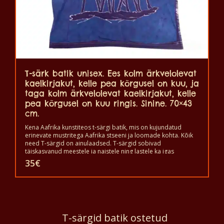
T-särk batik unisex. Ees kolm ärkvelolevat
kaelkirjakut, kelle pea kõrgusel on kuu, ja
taga kolm ärkvelolevat kaelkirjakut, kelle
pea kõrgusel on kuu ringis. Sinine. 70×43
cm.
Kena Aafrika kunstiteos t-särgi batik, mis on kujundatud
erinevate mustritega Aafrika stseeni ja loomade kohta. Kõik
need T-särgid on ainulaadsed. T-särgid sobivad
täiskasvanud meestele ja naistele ning lastele ka igas
suuruses. T-särki võib pesta pesumasinas 40°C juures. Ja ei
35
€
anna värvi välja. T-särk on 100% puuvillane.
T-särgid batik ostetud