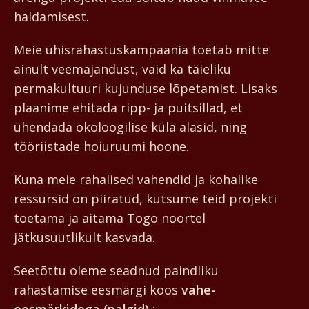
haldamisest.
Meie ühisrahastus­kampaania toetab mitte
ainult veemajandust, vaid ka täieliku
permakultuuri kujunduse lõpetamist. Lisaks
plaanime ehitada ripp- ja puitsillad, et
ühendada ökoloogilise küla alasid, ning
tööriistade hoiuruumi hoone.
Kuna meie rahalised vahendid ja kohalike
ressursid on piiratud, kutsume teid projekti
toetama ja aitama Togo noortel
jätkusuutlikult kasvada.
Seetõttu oleme seadnud paindliku
rahastamise eesmärgi koos
vahe-