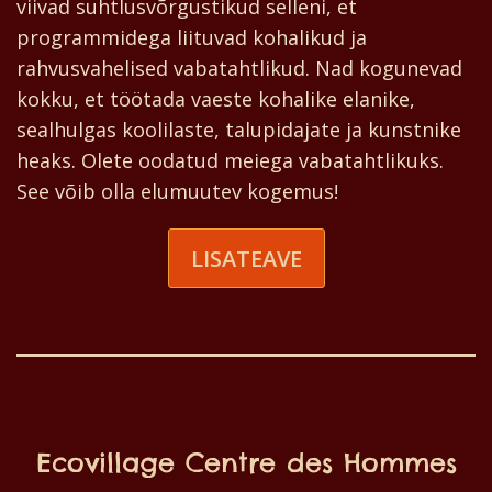
viivad suhtlusvõrgustikud selleni, et
programmidega liituvad kohalikud ja
rahvusvahelised vabatahtlikud. Nad kogunevad
kokku, et töötada vaeste kohalike elanike,
sealhulgas koolilaste, talupidajate ja kunstnike
heaks. Olete oodatud meiega vabatahtlikuks.
See võib olla elumuutev kogemus!
LISATEAVE
Ecovillage Centre des Hommes