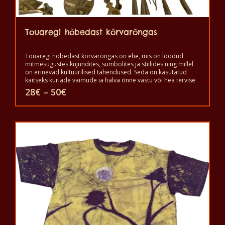
Touaregi hõbedast kõrvarõngas
Touaregi hõbedast kõrvarõngas on ehe, mis on loodud
mitmesugustes kujundites, sümbolites ja stiilides ning millel
on erinevad kultuurilised tähendused. Seda on kasutatud
kaitseks kurjade vaimude ja halva õnne vastu või hea tervise,
õnne ja jõukuse saavutamiseks. See on iseseisvuse ja
Hinnavahemik:
28
€
–
50
€
vabaduse sümbol ning hea staatuse märk, aga ka kaitseks
28€
kurja silma ja kurjade vaimude vastu. Seda kantakse ilu ja
kuni
Sellel
võimu näitamiseks.
50€
tootel
on
mitu
varianti.
Valikuid
saab
teha