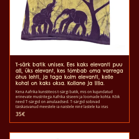
tootelehel.
T-särk batik unisex. Ees kaks elevanti puu
all, üks elevant, kes tõmbab oma varrega
õhus lehti, ja taga kolm elevanti, kelle
kohal on kaks oksa. Kollane ja lilla.
Kena Aafrika kunstiteos t-särgi batik, mis on kujundatud
erinevate mustritega Aafrika stseeni ja loomade kohta. Kõik
need T-särgid on ainulaadsed. T-särgid sobivad
täiskasvanud meestele ja naistele ning lastele ka igas
suuruses. T-särki võib pesta pesumasinas 40°C juures. Ja ei
35
€
anna värvi välja. T-särk on 100% puuvillane.