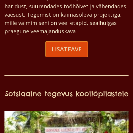
haridust, suurendades tööhõivet ja vähendades
vaesust. Tegemist on käimasoleva projektiga,
mille valmimiseni on veel etapid, sealhulgas
praegune veemajanduskava.
LISATEAVE
Sotsiaalne tegevus kooliõpilastele