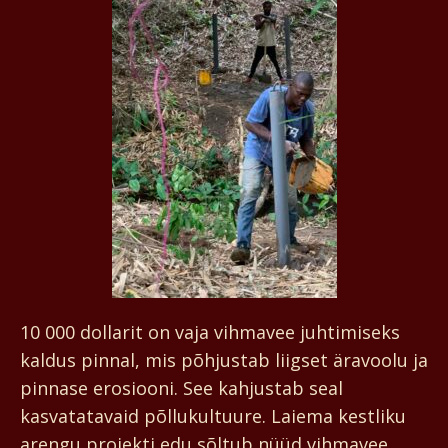
10 000 dollarit on vaja vihmavee juhtimiseks
kaldus pinnal, mis põhjustab liigset äravoolu ja
pinnase erosiooni. See kahjustab seal
kasvatatavaid põllukultuure. Laiema kestliku
arengu projekti edu sõltub nüüd vihmavee