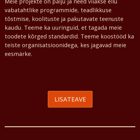
Meie projekte on palju ja need viiakse ellu
vabatahtlike programmide, teadlikkuse
tõstmise, koolituste ja pakutavate teenuste
kaudu. Teeme ka uuringuid, et tagada meie
toodete kõrged standardid. Teeme koostööd ka
teiste organisatsioonidega, kes jagavad meie
eesmärke.
LISATEAVE