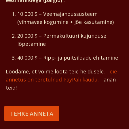
eesmärkidega (palgid)
:
10 000 $ – Veemajandussüsteem
(vihmavee kogumine + jõe kasutamine)
20 000 $ – Permakultuuri kujunduse
lõpetamine
40 000 $ – Ripp- ja puitsildade ehitamine
Loodame, et võime loota teie heldusele.
Teie
annetus on teretulnud PayPali kaudu.
Tänan
teid!
TEHKE ANNETA