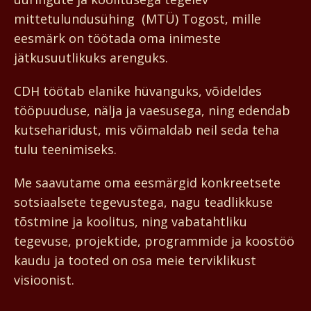
mittetulundusühing (MTÜ) Togost, mille
eesmärk on töötada oma inimeste
jätkusuutlikuks arenguks.
CDH töötab elanike hüvanguks, võideldes
tööpuuduse, nälja ja vaesusega, ning edendab
kutseharidust, mis võimaldab neil seda teha
tulu teenimiseks.
Me saavutame oma eesmärgid konkreetsete
sotsiaalsete tegevustega, nagu teadlikkuse
tõstmine ja koolitus, ning vabatahtliku
tegevuse, projektide, programmide ja koostöö
kaudu ja tooted on osa meie terviklikust
visioonist.