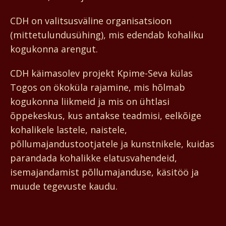
CDH on valitsusväline organisatsioon
(mittetulundusühing), mis edendab kohaliku
kogukonna arengut.
CDH käimasolev projekt Kpime-Seva külas
Togos on ökoküla rajamine, mis hõlmab
kogukonna liikmeid ja mis on ühtlasi
õppekeskus, kus antakse teadmisi, eelkõige
kohalikele lastele, naistele,
põllumajandustootjatele ja kunstnikele, kuidas
parandada kohalikke elatusvahendeid,
isemajandamist põllumajanduse, käsitöö ja
muude tegevuste kaudu.