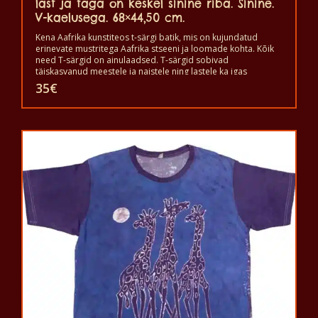
last ja taga on keskel sinine riba. Sinine.
V-kaelusega. 68×44,50 cm.
Kena Aafrika kunstiteos t-särgi batik, mis on kujundatud
erinevate mustritega Aafrika stseeni ja loomade kohta. Kõik
need T-särgid on ainulaadsed. T-särgid sobivad
täiskasvanud meestele ja naistele ning lastele ka igas
suuruses. T-särki võib pesta pesumasinas 40°C juures. Ja ei
35
€
anna värvi välja. T-särk on 100% puuvillane.