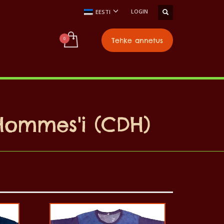
LOGIN
EESTI
Tehke annetus
Hommes'i (CDH)