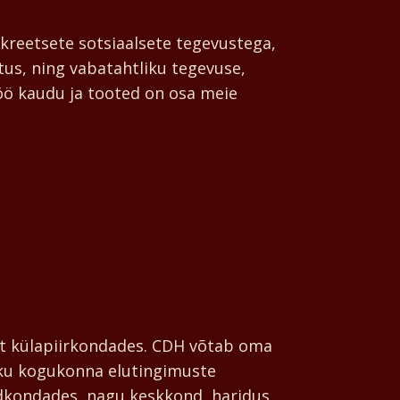
eetsete sotsiaalsete tegevustega,
tus, ning vabatahtliku tegevuse,
öö kaudu ja tooted on osa meie
t külapiirkondades. CDH võtab oma
iku kogukonna elutingimuste
ldkondades, nagu keskkond, haridus,