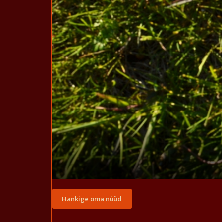
Hankige oma nüüd