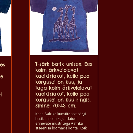
T-särk batik unisex. Ees
Ees
kolm ärkvelolevat
kaelkirjakut, kelle pea
le
kõrgusel on kuu, ja
taga kolm ärkvelolevat
kaelkirjakut, kelle pea
l
kõrgusel on kuu ringis.
Sinine. 70×43 cm.
Kena Aafrika kunstiteos t-särgi
batik, mis on kujundatud
erinevate mustritega Aafrika
stseeni ja loomade kohta. Kõik
need T-särgid on ainulaadsed. T-