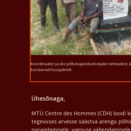
Koordinaator ja üks põllumajandustootjate rühmadest, k
koristavad hooajaliselt.
Ühesõnaga,
MTÜ Centre des Hommes (CDH) loodi ko
tegevuses arvesse säästva arengu põhi
parandamisele, vaesuse vähendamisele,