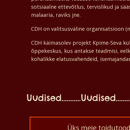
sotsiaalne ettevõtlus, tervislikud ja s
malaaria, raviks jne.
CDH on valitsusväline organisatsioon 
CDH käimasolev projekt Kpime-Seva kül
õppekeskus, kus antakse teadmisi, eelkõ
kohalikke elatusvahendeid, isemajanda
Uudised...........Uudised............
Üks meie toidutood