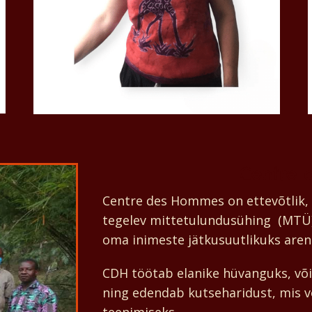
Centre 
Centre des Hommes on ettevõtlik, 
tegelev mittetulundusühing (MTÜ)
oma inimeste jätkusuutlikuks aren
CDH töötab elanike hüvanguks, või
ning edendab kutseharidust, mis v