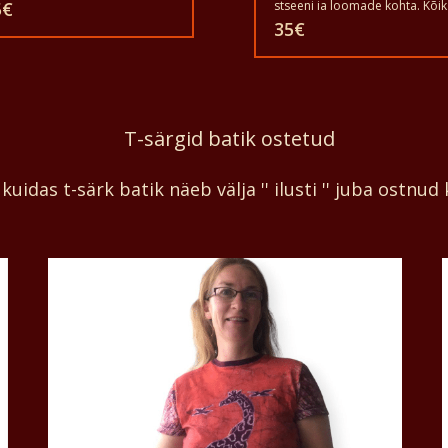
d T-särgid on ainulaadsed. T-
5
€
stseeni ja loomade kohta. Kõik
gid sobivad täiskasvanud
need T-särgid on ainulaadsed.
35
€
stele ja naistele ning lastele
särgid sobivad täiskasvanud
igas suuruses. T-särki võib
meestele ja naistele ning lastel
ta pesumasinas 40°C juures.
ka igas suuruses. T-särki võib
ei anna värvi välja. T-särk on
pesta pesumasinas 40°C juure
% puuvillane.
Ja ei anna värvi välja. T-särk on
100% puuvillane.
T-särgid batik ostetud
uidas t-särk batik näeb välja '' ilusti '' juba ostnud k