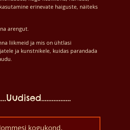
 kasutamine erinevate haiguste, näiteks
na arengut.
a liikmeid ja mis on ühtlasi
jatele ja kunstnikele, kuidas parandada
audu.
..Uudised.................
s Hommesi kogukond.