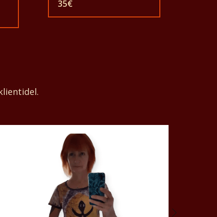
35
€
särgid sobivad täiskasvanud
 T-
meestele ja naistele ning lastele
ka igas suuruses. T-särki võib
e
pesta pesumasinas 40°C juures.
Ja ei anna värvi välja. T-särk on
s.
100% puuvillane.
lientidel.