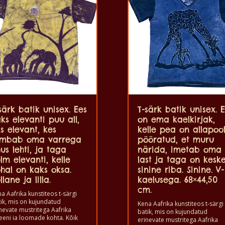
särk batik unisex. Ees
T-särk batik unisex. 
ks elevanti puu all,
on ema kaelkirjak,
s elevant, kes
kelle pea on allapoo
õmbab oma varrega
pööratud, et muru
us lehti, ja taga
närida, imetab oma
lm elevanti, kelle
last ja taga on keske
hal on kaks oksa.
sinine riba. Sinine. V-
llane ja lilla.
kaelusega. 68×44,50
cm.
a Aafrika kunstiteos t-särgi
ik, mis on kujundatud
Kena Aafrika kunstiteos t-särgi
nevate mustritega Aafrika
batik, mis on kujundatud
eeni ja loomade kohta. Kõik
erinevate mustritega Aafrika