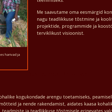
teenimiseks.
Me saavutame oma eesmärgid konkr
nagu teadlikkuse tõstmine ja kooli
projektide, programmide ja koost
terviklikust visioonist.
es harivad ja
Centre des Hommes
halike kogukondade arengu toetamiseks, peamisel
mõtteid ja nende rakendamist, aidates kaasa kohal
 teadmiste ja teadlikkuse tõstmisele erinevates va