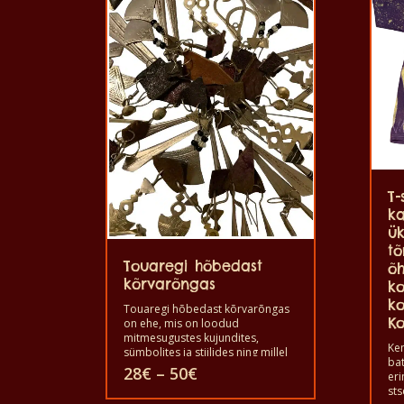
T-
ka
ük
t
Touaregi hõbedast
õh
kõrvarõngas
ko
ko
Touaregi hõbedast kõrvarõngas
Ko
on ehe, mis on loodud
mitmesugustes kujundites,
Ken
sümbolites ja stiilides ning millel
bat
on erinevad kultuurilised
Hinnavahemik:
28
€
–
50
€
eri
tähendused. Seda on kasutatud
28€
sts
kaitseks kurjade vaimude ja halva