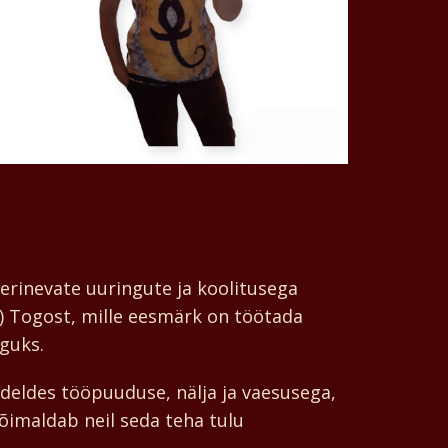
des Hommes
erinevate uuringute ja koolitusega
 Togost, mille eesmärk on töötada
guks.
deldes tööpuuduse, nälja ja vaesusega,
õimaldab neil seda teha tulu