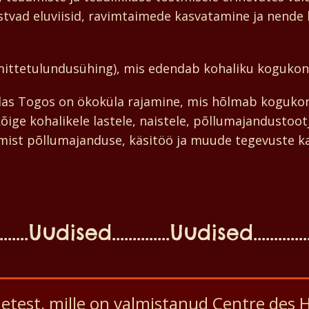
äästvad eluviisid, ravimtaimede kasvatamine ja nende
(mittetulundusühing), mis edendab kohaliku kogukon
as Togos on ökoküla rajamine, mis hõlmab kogukonn
ige kohalikele lastele, naistele, põllumajandustoot
mist põllumajanduse, käsitöö ja muude tegevuste k
...Uudised..............Uudised...............
etest, mille on valmistanud Centre de