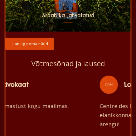
Araabika jahvatatud
Hankige oma nüüd
Võtmesõnad ja laused
Loosung
CDH
Centre des Hommes seab eesmärgiks
elanikkonna ja nende keskkonna parema
arengu!