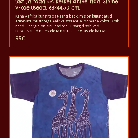
last ja taga on keskel sinine riba. Sinine.
V-kaelusega. 68×44,50 cm.
Kena Aafrika kunstiteos t-särgi batik, mis on kujundatud
erinevate mustritega Aafrika stseeni ja loomade kohta. Kõik
need T-särgid on ainulaadsed. T-särgid sobivad
täiskasvanud meestele ja naistele ning lastele ka igas
suuruses. T-särki võib pesta pesumasinas 40°C juures. Ja ei
35
€
anna värvi välja. T-särk on 100% puuvillane.