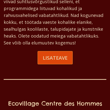
viivad suhtlusvõrgustikud selleni, et
programmidega liituvad kohalikud ja
rahvusvahelised vabatahtlikud. Nad kogunevad
kokku, et töötada vaeste kohalike elanike,
sealhulgas koolilaste, talupidajate ja kunstnike
heaks. Olete oodatud meiega vabatahtlikuks.
See võib olla elumuutev kogemus!
LISATEAVE
Ecovillage Centre des Hommes