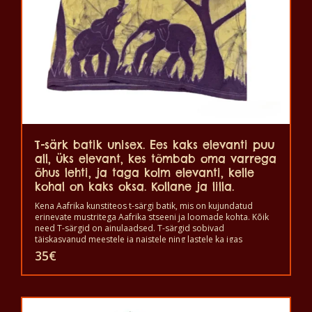
tootelehel.
T-särk batik unisex. Ees kaks elevanti puu
all, üks elevant, kes tõmbab oma varrega
õhus lehti, ja taga kolm elevanti, kelle
kohal on kaks oksa. Kollane ja lilla.
Kena Aafrika kunstiteos t-särgi batik, mis on kujundatud
erinevate mustritega Aafrika stseeni ja loomade kohta. Kõik
need T-särgid on ainulaadsed. T-särgid sobivad
täiskasvanud meestele ja naistele ning lastele ka igas
suuruses. T-särki võib pesta pesumasinas 40°C juures. Ja ei
35
€
anna värvi välja. T-särk on 100% puuvillane.