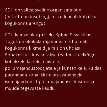
CDH on valitsusväline organisatsioon
(mittetulundusühing), mis edendab kohaliku
kogukonna arengut.
CDH käimasolev projekt Kpime-Seva külas
Togos on ökoküla rajamine, mis hõlmab
kogukonna liikmeid ja mis on ühtlasi
õppekeskus, kus antakse teadmisi, eelkõige
kohalikele lastele, naistele,
põllumajandustootjatele ja kunstnikele, kuidas
parandada kohalikke elatusvahendeid,
isemajandamist põllumajanduse, käsitöö ja
muude tegevuste kaudu.