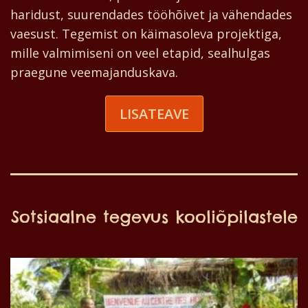
haridust, suurendades tööhõivet ja vähendades
vaesust. Tegemist on käimasoleva projektiga,
mille valmimiseni on veel etapid, sealhulgas
praegune veemajanduskava.
LISATEAVE
Sotsiaalne tegevus kooliõpilastele