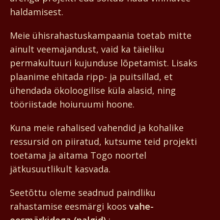
haldamisest.
Meie ühisrahastus­kampaania toetab mitte
ainult veemajandust, vaid ka täieliku
permakultuuri kujunduse lõpetamist. Lisaks
plaanime ehitada ripp- ja puitsillad, et
ühendada ökoloogilise küla alasid, ning
tööriistade hoiuruumi hoone.
Kuna meie rahalised vahendid ja kohalike
ressursid on piiratud, kutsume teid projekti
toetama ja aitama Togo noortel
jätkusuutlikult kasvada.
Seetõttu oleme seadnud paindliku
rahastamise eesmärgi koos
vahe-