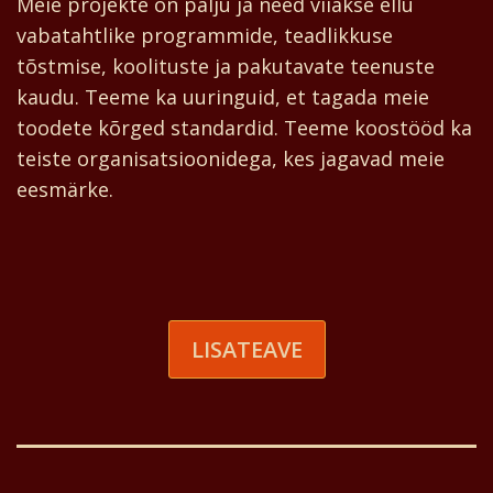
Meie projekte on palju ja need viiakse ellu
vabatahtlike programmide, teadlikkuse
tõstmise, koolituste ja pakutavate teenuste
kaudu. Teeme ka uuringuid, et tagada meie
toodete kõrged standardid. Teeme koostööd ka
teiste organisatsioonidega, kes jagavad meie
eesmärke.
LISATEAVE