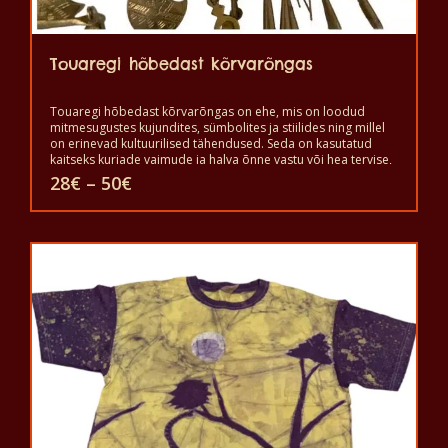
Touaregi hõbedast kõrvarõngas
Touaregi hõbedast kõrvarõngas on ehe, mis on loodud
mitmesugustes kujundites, sümbolites ja stiilides ning millel
on erinevad kultuurilised tähendused. Seda on kasutatud
kaitseks kurjade vaimude ja halva õnne vastu või hea tervise,
õnne ja jõukuse saavutamiseks. See on iseseisvuse ja
Hinnavahemik:
28
€
–
50
€
vabaduse sümbol ning hea staatuse märk, aga ka kaitseks
28€
kurja silma ja kurjade vaimude vastu. Seda kantakse ilu ja
kuni
Sellel
võimu näitamiseks.
50€
tootel
on
mitu
varianti.
Valikuid
saab
teha