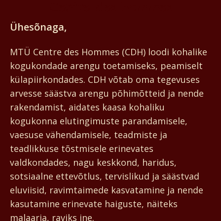
Centre des Hommes
Ühesõnaga,
MTÜ Centre des Hommes (CDH) loodi kohalike
kogukondade arengu toetamiseks, peamiselt
külapiirkondades. CDH võtab oma tegevuses
arvesse säästva arengu põhimõtteid ja nende
rakendamist, aidates kaasa kohaliku
kogukonna elutingimuste parandamisele,
vaesuse vähendamisele, teadmiste ja
teadlikkuse tõstmisele erinevates
valdkondades, nagu keskkond, haridus,
sotsiaalne ettevõtlus, tervislikud ja säästvad
eluviisid, ravimtaimede kasvatamine ja nende
kasutamine erinevate haiguste, näiteks
malaaria, raviks jne.