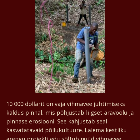
10 000 dollarit on vaja vihmavee juhtimiseks
kaldus pinnal, mis põhjustab liigset äravoolu ja
pinnase erosiooni. See kahjustab seal
kasvatatavaid põllukultuure. Laiema kestliku
arengu projekti edu sõltub nüüd vihmavee