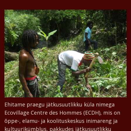
Ehitame praegu jätkusuutlikku küla nimega
Ecovillage Centre des Hommes (ECDH), mis on
õppe-, elamu- ja koolituskeskus inimareng ja
kultuurikümblus, pakkudes jätkusuutlikku