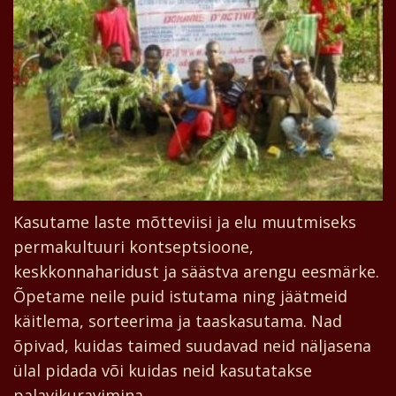
Kasutame laste mõtteviisi ja elu muutmiseks
permakultuuri kontseptsioone,
keskkonnaharidust ja säästva arengu eesmärke.
Õpetame neile puid istutama ning jäätmeid
käitlema, sorteerima ja taaskasutama. Nad
õpivad, kuidas taimed suudavad neid näljasena
ülal pidada või kuidas neid kasutatakse
palavikuravimina.