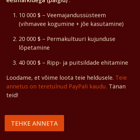
eesmärkidega (palgid)
:
10 000 $ – Veemajandussüsteem
(vihmavee kogumine + jõe kasutamine)
20 000 $ – Permakultuuri kujunduse
lõpetamine
40 000 $ – Ripp- ja puitsildade ehitamine
Loodame, et võime loota teie heldusele.
Teie
annetus on teretulnud PayPali kaudu.
Tänan
teid!
TEHKE ANNETA