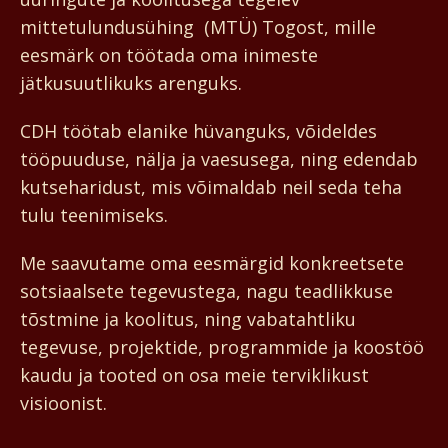
mittetulundusühing (MTÜ) Togost, mille
eesmärk on töötada oma inimeste
jätkusuutlikuks arenguks.
CDH töötab elanike hüvanguks, võideldes
tööpuuduse, nälja ja vaesusega, ning edendab
kutseharidust, mis võimaldab neil seda teha
tulu teenimiseks.
Me saavutame oma eesmärgid konkreetsete
sotsiaalsete tegevustega, nagu teadlikkuse
tõstmine ja koolitus, ning vabatahtliku
tegevuse, projektide, programmide ja koostöö
kaudu ja tooted on osa meie terviklikust
visioonist.