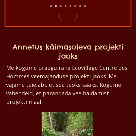
1
2
3
4
5
6
7
8
Annetus käimasoleva projekti
jaoks
Me kogume praegu raha Ecovillage Centre des
Hommes veemajanduse projekti jaoks. Me
vajame teie abi, et see teoks saaks. Kogume
vahendeid, et parandada vee haldamist
projekti maal.