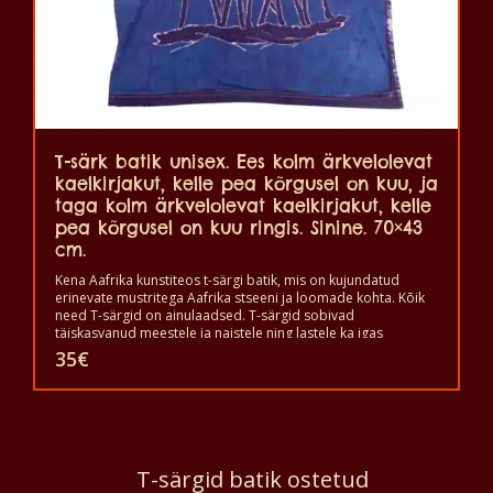
T-särk batik unisex. Ees kolm ärkvelolevat
kaelkirjakut, kelle pea kõrgusel on kuu, ja
taga kolm ärkvelolevat kaelkirjakut, kelle
pea kõrgusel on kuu ringis. Sinine. 70×43
cm.
Kena Aafrika kunstiteos t-särgi batik, mis on kujundatud
erinevate mustritega Aafrika stseeni ja loomade kohta. Kõik
need T-särgid on ainulaadsed. T-särgid sobivad
täiskasvanud meestele ja naistele ning lastele ka igas
suuruses. T-särki võib pesta pesumasinas 40°C juures. Ja ei
35
€
anna värvi välja. T-särk on 100% puuvillane.
T-särgid batik ostetud