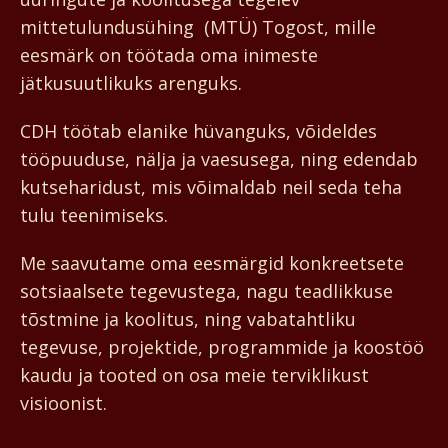
mittetulundusühing (MTÜ) Togost, mille
eesmärk on töötada oma inimeste
jätkusuutlikuks arenguks.
CDH töötab elanike hüvanguks, võideldes
tööpuuduse, nälja ja vaesusega, ning edendab
kutseharidust, mis võimaldab neil seda teha
tulu teenimiseks.
Me saavutame oma eesmärgid konkreetsete
sotsiaalsete tegevustega, nagu teadlikkuse
tõstmine ja koolitus, ning vabatahtliku
tegevuse, projektide, programmide ja koostöö
kaudu ja tooted on osa meie terviklikust
visioonist.