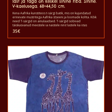
last ja taga on keskel sinine riba. Sinine.
V-kaelusega. 68×44,50 cm.
Kena Aafrika kunstiteos t-särgi batik, mis on kujundatud
erinevate mustritega Aafrika stseeni ja loomade kohta. Kõik
need T-särgid on ainulaadsed. T-särgid sobivad
täiskasvanud meestele ja naistele ning lastele ka igas
suuruses. T-särki võib pesta pesumasinas 40°C juures. Ja ei
35
€
anna värvi välja. T-särk on 100% puuvillane.