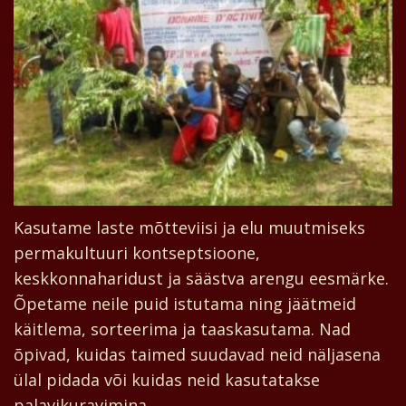
Kasutame laste mõtteviisi ja elu muutmiseks
permakultuuri kontseptsioone,
keskkonnaharidust ja säästva arengu eesmärke.
Õpetame neile puid istutama ning jäätmeid
käitlema, sorteerima ja taaskasutama. Nad
õpivad, kuidas taimed suudavad neid näljasena
ülal pidada või kuidas neid kasutatakse
palavikuravimina.