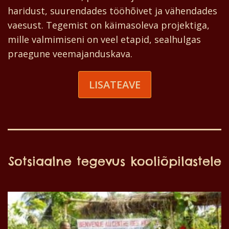
haridust, suurendades tööhõivet ja vähendades
vaesust. Tegemist on käimasoleva projektiga,
mille valmimiseni on veel etapid, sealhulgas
praegune veemajanduskava.
LISATEAVE
Sotsiaalne tegevus kooliõpilastele