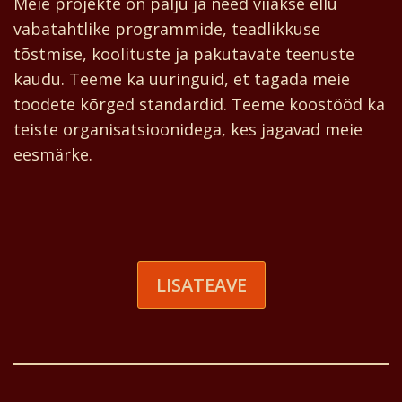
Meie projekte on palju ja need viiakse ellu
vabatahtlike programmide, teadlikkuse
tõstmise, koolituste ja pakutavate teenuste
kaudu. Teeme ka uuringuid, et tagada meie
toodete kõrged standardid. Teeme koostööd ka
teiste organisatsioonidega, kes jagavad meie
eesmärke.
LISATEAVE