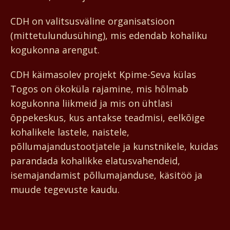
CDH on valitsusväline organisatsioon
(mittetulundusühing), mis edendab kohaliku
kogukonna arengut.
CDH käimasolev projekt Kpime-Seva külas
Togos on ökoküla rajamine, mis hõlmab
kogukonna liikmeid ja mis on ühtlasi
õppekeskus, kus antakse teadmisi, eelkõige
kohalikele lastele, naistele,
põllumajandustootjatele ja kunstnikele, kuidas
parandada kohalikke elatusvahendeid,
isemajandamist põllumajanduse, käsitöö ja
muude tegevuste kaudu.