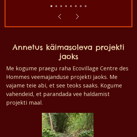
1
2
3
4
5
6
7
8
Annetus käimasoleva projekti
jaoks
Me kogume praegu raha Ecovillage Centre des
Hommes veemajanduse projekti jaoks. Me
vajame teie abi, et see teoks saaks. Kogume
vahendeid, et parandada vee haldamist
projekti maal.