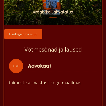
Araabika jahvatatud
Hankige oma nüüd
Võtmesõnad ja laused
Loosung
CDH
Centre des Hommes seab eesmärgiks
elanikkonna ja nende keskkonna parema
arengu!