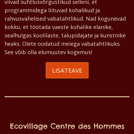
viivad suhtlusvõrgustikud selleni, et
programmidega liituvad kohalikud ja
rahvusvahelised vabatahtlikud. Nad kogunevad
kokku, et töötada vaeste kohalike elanike,
sealhulgas koolilaste, talupidajate ja kunstnike
heaks. Olete oodatud meiega vabatahtlikuks.
See võib olla elumuutev kogemus!
LISATEAVE
Ecovillage Centre des Hommes