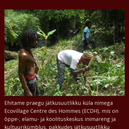
Ehitame praegu jätkusuutlikku küla nimega
Ecovillage Centre des Hommes (ECDH), mis on
õppe-, elamu- ja koolituskeskus inimareng ja
kultuurikümblus, pakkudes jätkusuutlikku