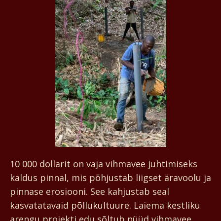
10 000 dollarit on vaja vihmavee juhtimiseks
kaldus pinnal, mis põhjustab liigset äravoolu ja
pinnase erosiooni. See kahjustab seal
kasvatatavaid põllukultuure. Laiema kestliku
arengu projekti edu sõltub nüüd vihmavee