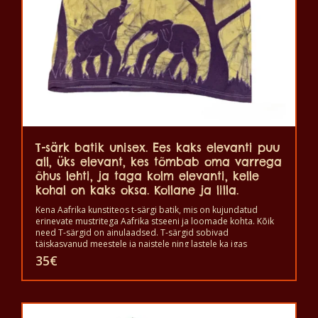
tootelehel.
T-särk batik unisex. Ees kaks elevanti puu
all, üks elevant, kes tõmbab oma varrega
õhus lehti, ja taga kolm elevanti, kelle
kohal on kaks oksa. Kollane ja lilla.
Kena Aafrika kunstiteos t-särgi batik, mis on kujundatud
erinevate mustritega Aafrika stseeni ja loomade kohta. Kõik
need T-särgid on ainulaadsed. T-särgid sobivad
täiskasvanud meestele ja naistele ning lastele ka igas
suuruses. T-särki võib pesta pesumasinas 40°C juures. Ja ei
35
€
anna värvi välja. T-särk on 100% puuvillane.