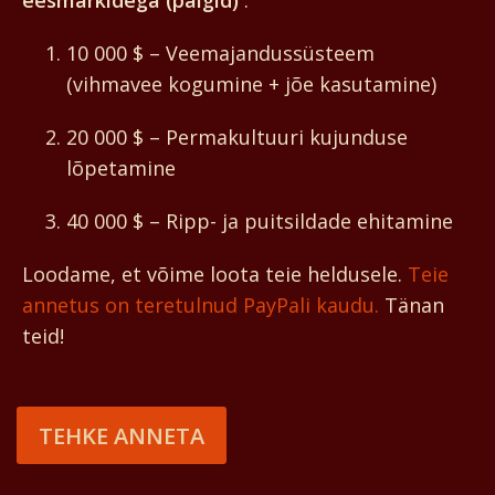
eesmärkidega (palgid)
:
10 000 $ – Veemajandussüsteem
(vihmavee kogumine + jõe kasutamine)
20 000 $ – Permakultuuri kujunduse
lõpetamine
40 000 $ – Ripp- ja puitsildade ehitamine
Loodame, et võime loota teie heldusele.
Teie
annetus on teretulnud PayPali kaudu.
Tänan
teid!
TEHKE ANNETA