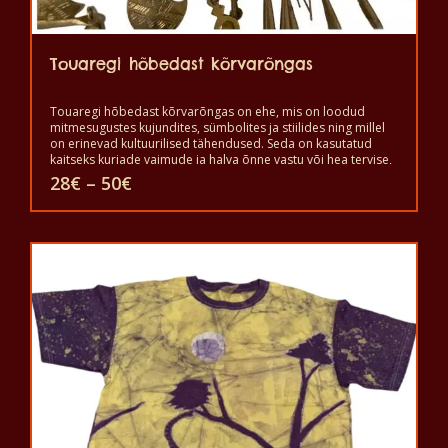
Touaregi hõbedast kõrvarõngas
Touaregi hõbedast kõrvarõngas on ehe, mis on loodud
mitmesugustes kujundites, sümbolites ja stiilides ning millel
on erinevad kultuurilised tähendused. Seda on kasutatud
kaitseks kurjade vaimude ja halva õnne vastu või hea tervise,
õnne ja jõukuse saavutamiseks. See on iseseisvuse ja
Hinnavahemik:
28
€
–
50
€
vabaduse sümbol ning hea staatuse märk, aga ka kaitseks
28€
kurja silma ja kurjade vaimude vastu. Seda kantakse ilu ja
kuni
Sellel
võimu näitamiseks.
50€
tootel
on
mitu
varianti.
Valikuid
saab
teha