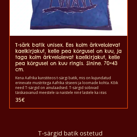
T-särk batik unisex. Ees kolm ärkvelolevat
kaelkirjakut, kelle pea kõrgusel on kuu, ja
taga kolm ärkvelolevat kaelkirjakut, kelle
pea kõrgusel on kuu ringis. Sinine. 70×43
cm.
Kena Aafrika kunstiteos t-särgi batik, mis on kujundatud
erinevate mustritega Aafrika stseeni ja loomade kohta. Kõik
need T-särgid on ainulaadsed. T-särgid sobivad
täiskasvanud meestele ja naistele ning lastele ka igas
suuruses. T-särki võib pesta pesumasinas 40°C juures. Ja ei
35
€
anna värvi välja. T-särk on 100% puuvillane.
T-särgid batik ostetud