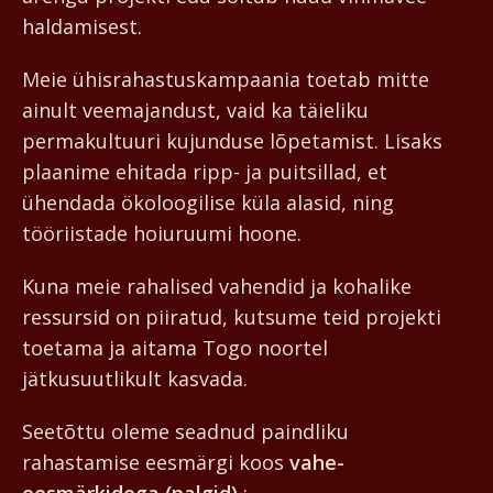
haldamisest.
Meie ühisrahastus­kampaania toetab mitte
ainult veemajandust, vaid ka täieliku
permakultuuri kujunduse lõpetamist. Lisaks
plaanime ehitada ripp- ja puitsillad, et
ühendada ökoloogilise küla alasid, ning
tööriistade hoiuruumi hoone.
Kuna meie rahalised vahendid ja kohalike
ressursid on piiratud, kutsume teid projekti
toetama ja aitama Togo noortel
jätkusuutlikult kasvada.
Seetõttu oleme seadnud paindliku
rahastamise eesmärgi koos
vahe-