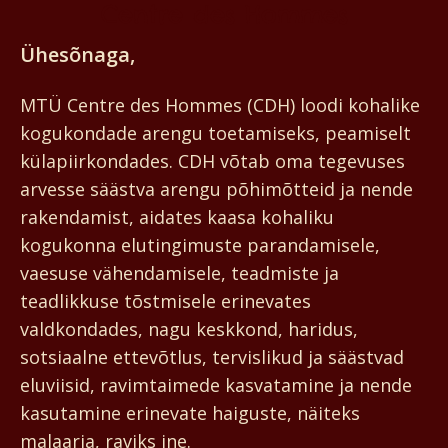
Centre des Hommes
Ühesõnaga,
MTÜ Centre des Hommes (CDH) loodi kohalike
kogukondade arengu toetamiseks, peamiselt
külapiirkondades. CDH võtab oma tegevuses
arvesse säästva arengu põhimõtteid ja nende
rakendamist, aidates kaasa kohaliku
kogukonna elutingimuste parandamisele,
vaesuse vähendamisele, teadmiste ja
teadlikkuse tõstmisele erinevates
valdkondades, nagu keskkond, haridus,
sotsiaalne ettevõtlus, tervislikud ja säästvad
eluviisid, ravimtaimede kasvatamine ja nende
kasutamine erinevate haiguste, näiteks
malaaria, raviks jne.