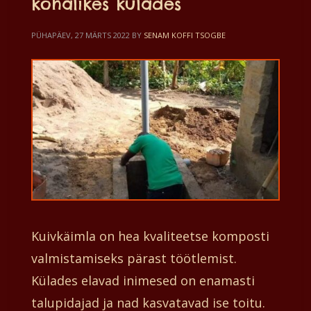
kohalikes külades
PÜHAPÄEV, 27 MÄRTS 2022
BY
SENAM KOFFI TSOGBE
Kuivkäimla on hea kvaliteetse komposti
valmistamiseks pärast töötlemist.
Külades elavad inimesed on enamasti
talupidajad ja nad kasvatavad ise toitu.