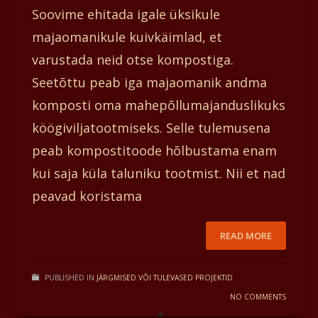
Soovime ehitada igale üksikule
majaomanikule kuivkäimlad, et
varustada neid otse kompostiga.
Seetõttu peab iga majaomanik andma
komposti oma mahepõllumajanduslikuks
köögiviljatootmiseks. Selle tulemusena
peab kompostitoode hõlbustama enam
kui saja küla taluniku tootmist. Nii et nad
peavad koristama
READ MORE
PUBLISHED IN
JÄRGMISED VÕI TULEVASED PROJEKTID
NO COMMENTS