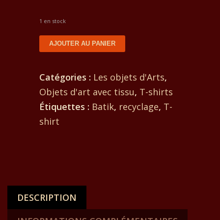
1 en stock
quantité
AJOUTER AU PANIER
de
T-
Catégories :
Les objets d'Arts
,
shirt
Objets d'art avec tissu
,
T-shirts
batik
Étiquettes :
Batik
,
recyclage
,
T-
pour
shirt
dame.
Devant
un
scorpion
et
DESCRIPTION
en
arrière