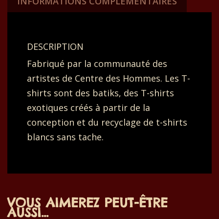
INFORMATIONS COMPLÉMENTAIRES
des
pointillés.
Orange
DESCRIPTION
et
Fabriqué par la communauté des
vert.
artistes de Centre des Hommes. Les T-
54x35
shirts sont des batiks, des T-shirts
cm.
exotiques créés à partir de la
conception et du recyclage de t-shirts
blancs sans tache.
VOUS AIMEREZ PEUT-ÊTRE
AUSSI…