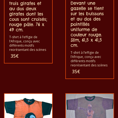
Devant une
trois girafes et
gazelle se tient
au dos deux
sur les buissons
girafes dont les
et au dos des
cous sont croisés;
pointillés
rouge pâle. 76 x
uniforme de
49 cm.
couleur rouge.
T-shirt à l’effigie de
Slim, 61,5 x 41,5
l’Afrique, conçu avec
cm.
différents motifs
représentant des scènes
T-shirt à l’effigie de
et des animaux africains.
35
€
l’Afrique, conçu avec
Chacun de ces t-shirts est
différents motifs
unique. Le t-shirt convient
représentant des scènes
aux adultes hommes et
et des animaux africains.
35
€
aux femmes ainsi qu’aux
Chacun de ces t-shirts est
enfants, quelle que soit
unique. Le t-shirt convient
leur taille. Le t-shirt peut
aux adultes hommes et
être laver dans une
aux femmes ainsi qu’aux
machine à laver à 40°C. Il
enfants, quelle que soit
ne fait pas sortir de
leur taille. Le t-shirt peut
couleur. Les t-shirts sont
être laver dans une
100% coton.
machine à laver à 40°C. Il
ne fait pas sortir de
couleur. Les t-shirts sont
100% coton.