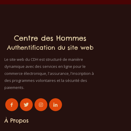
enfants de toutes tailles.
enfants de toutes tailles.
Le t-shirt peut être lavé
Le t-shirt peut être laver
en machine à 40°C. Il ne
dans une machine à laver
fait pas sortir de couleur.
à 40°C. Il ne fait pas
Les t-shirts sont 100%
sortir de couleur. Les t-
coton.
shirts sont 100% coton.
Centre des Hommes
Authentification du site web
Le site web du CDH est structuré de manière
dynamique avec des services en ligne pour le
commerce électronique, l'assurance, l'inscription à
des programmes volontaires et la sécurité des
paiements.
À Propos