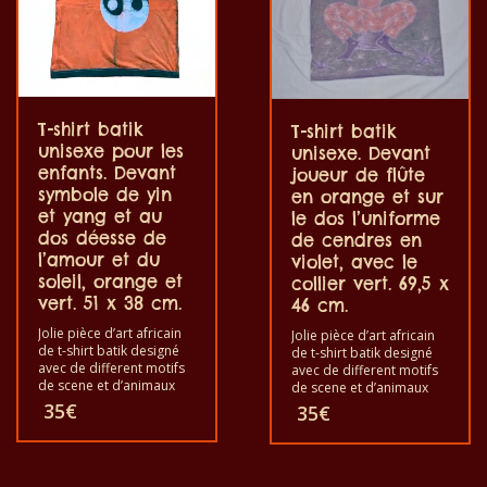
T-shirt batik
T-shirt batik
unisexe pour les
unisexe. Devant
enfants. Devant
joueur de flûte
symbole de yin
en orange et sur
et yang et au
le dos l’uniforme
dos déesse de
de cendres en
l’amour et du
violet, avec le
soleil, orange et
collier vert. 69,5 x
vert. 51 x 38 cm.
46 cm.
Jolie pièce d’art africain
Jolie pièce d’art africain
de t-shirt batik designé
de t-shirt batik designé
avec de different motifs
avec de different motifs
de scene et d’animaux
de scene et d’animaux
africains. Chacun de ces
africains. Chacun de ces
35
€
35
€
t-shirts est unique. Les t-
t-shirts est unique. Les t-
shirts vont pour les
shirts vont pour les
adultes hommes et
adultes hommes et
femmes et aussi pour les
femmes et aussi pour les