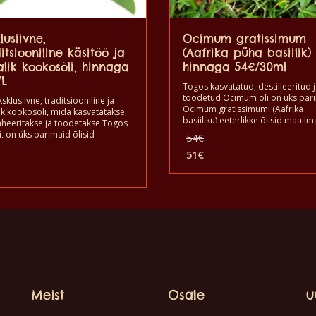
lusiivne,
Ocimum gratissimum
itsiooniline käsitöö ja
(Aafrika püha basiilik) 
lik kookosõli, hinnaga
hinnaga 54€/30ml
/L
Togos kasvatatud, destilleeritud 
toodetud Ocimum õli on üks par
sklusiivne, traditsiooniline ja
Ocimum gratissimumi (Aafrika
ik kookosõli, mida kasvatatakse,
basiiliku) eeterlikke õlisid maailm
aheeritakse ja toodetakse Togos
aroomiteraapias ja kosmeetikas 
Algne
i, on üks parimaid õlisid
54
€
sellel on mõned head omadused,
mas kui väga eriline kookosõli,
hind
Algne
on kasulikud inimestele. Hea kas
51
€
tarbida või kasutada
oli:
hind
Praegune
seda selle kasulikkuse tõttu. See 
etilise koostisainena (seep,
54€.
oli:
hind
tervislik ja hea kvaliteediga puhas
egune
 jne) ja mõned head omadused
60€.
toode. Kasvatatud, toodetud ja
on:
d
stele tulevad kasuks. Hea
destilleeritud Dzogbegani munk
51€.
da seda selle kasulikkuse tõttu.
poolt Togos.
 tervislik ja hea kvaliteediga
.
 toode.
if, traditsiooniline käsitsi
statud ja kohalik kookosõli on
k tarbimiseks ning naha ja juuste
sele kosmeetilise koostisosana,
seep, kehakreem jne.
Meist
Osale
u