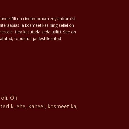
 kaneeliõli on cinnamomum zeylanicum’ist
iteraapias ja kosmeetikas ning sellel on
tele. Hea kasutada seda utiliiti. See on
atatud, toodetud ja destilleeritud
õli
,
Õli
terlik
,
ehe
,
Kaneel
,
kosmeetika
,