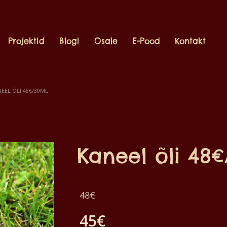
Projektid
Blogi
Osale
E-Pood
Kontakt
EEL ÕLI 48€/30ML
Kaneel õli 48
Algne
48
€
hind
45
€