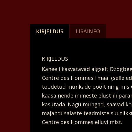
KIRJELDUS
LISAINFO
KIRJELDUS
Kaneeli kasvatavad algselt Dzogbe
Centre des Hommes’i maal (selle eda
toodetud munkade poolt ning mis on
kaasa nende inimeste elustiili par
kasutada. Nagu mungad, saavad koh
majandusalaste teadmiste suutlikku
Centre des Hommes elluviimist.