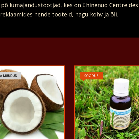
d põllumajandustootjad, kes on ühinenud Centre de
klaamides nende tooteid, nagu kohv ja õli.
JA MÜÜDUD
SOODUS!