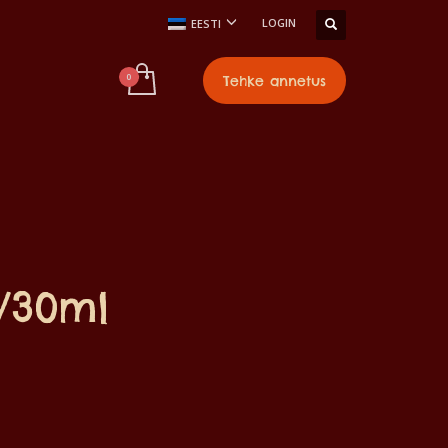
LOGIN
EESTI
Tehke annetus
€/30ml