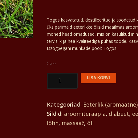
oli:
Praegune
48€.
hind
Togos kasvatatud, destilleeritud ja toodetud
üks parimaid eeterlikke õlisid maailmas aroom
on:
mõned head omadused, mis on kasulikud inimes
tervislik ja hea kvaliteediga puhas toode. Kasv
45€.
Dzogbegani munkade poolt Togos.
2 laos
Kaneel
LISA KORVI
õli
48€/30ml
Kategooriad:
Eeterlik (aromaatne) 
kogus
Sildid:
aroomiteraapia
,
diabeet
,
ee
lõhn
,
massaaž
,
õli