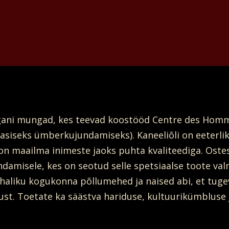
gani mungad, kes teevad koostööd Centre des Homme
siseks ümberkujundamiseks). Kaneeliõli on eeterlik 
 maailma inimeste jaoks puhta kvaliteediga. Ostes ü
andamisele, kes on seotud selle spetsiaalse toote v
aliku kogukonna põllumehed ja naised abi, et tuge
st. Toetate ka säästva hariduse, kultuurikümbluse j