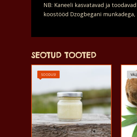
NB: Kaneeli kasvatavad ja toodava
koostööd Dzogbegani munkadega, re
SEOTUD TOOTED
SOODUS!
VÄL