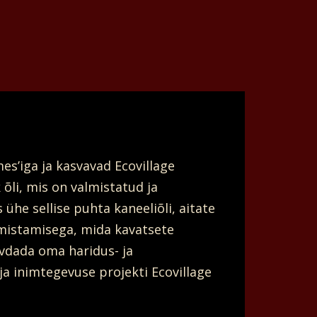
s’iga ja kasvavad Ecovillage
õli, mis on valmistatud ja
he sellise puhta kaneeliõli, aitate
almistamisega, mida kavatsete
vdada oma haridus- ja
a inimtegevuse projekti Ecovillage