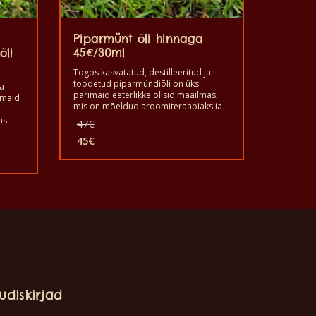
Piparmünt õli hinnaga
õli
45€/30ml
Togos kasvatatud, destilleeritud ja
toodetud piparmündiõli on üks
ja
parimaid eeterlikke õlisid maailmas,
imaid
mis on mõeldud aroomiteraapiaks ja
kosmeetikaks ning sellel on mõned
Algne
as
47
€
head omadused, mis on kasulikud
ning
hind
inimestele. Hea kasutada seda utiliiti.
45
€
 mis
oli:
Praegune
See on tervislik ja hea kvaliteediga
utada
47€.
hind
puhas toode. Kasvatatud, toodetud ja
on
destilleeritud Dzogbegani munkade
on:
poolt Togos.
45€.
ade
udiskirjad