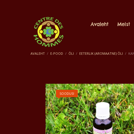
Avaleht
Meist
AVALEHT
E-POOD
ÕLI
EETERLIK (AROMAATNE) ÕLI
KAN
SOODUS!