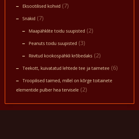
(7)
Eksootilised kohvid
(7)
Snäkid
(2)
Maapähklite toidu suupisted
(3)
Peanuts toidu suupisted
(2)
Riivitud kookospähkli krõbedaks
(6)
Teekott, kuivatatud lehtede tee ja taimetee
Troopilised taimed, millel on kõrge toitainete
(2)
elementide pulber hea tervisele