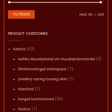
Min
Mak
Hind:
0€
—
60€
FILTREERI
hin
hin
PRODUCT CATEGORIES
(63)
Käsitöö
(3)
Aafrika Muusikariistad või muusikainstrumendid
(1)
Ehtekõrvarõngad eebenipuust
(1)
Jewellery earring touareg silver
(1)
Käevõrud
(50)
Kangad kunstiesemed
(1)
Käsitöö