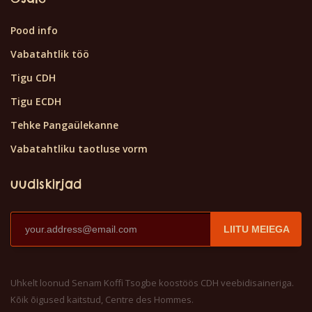
Pood info
Vabatahtlik töö
Tigu CDH
Tigu ECDH
Tehke Pangaülekanne
Vabatahtliku taotluse vorm
uudiskirjad
LIITU MEIEGA
Uhkelt loonud Senam Koffi Tsogbe koostöös CDH veebidisaineriga.
Kõik õigused kaitstud, Centre des Hommes.