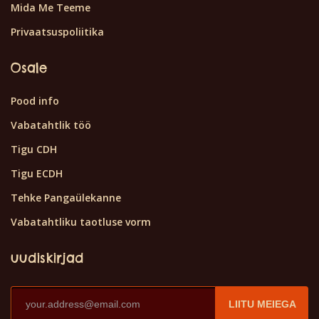
Mida Me Teeme
Privaatsuspoliitika
Osale
Pood info
Vabatahtlik töö
Tigu CDH
Tigu ECDH
Tehke Pangaülekanne
Vabatahtliku taotluse vorm
uudiskirjad
LIITU MEIEGA