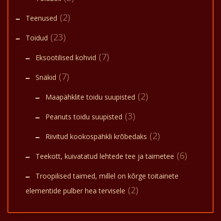
(2)
Teenused
(23)
Toidud
(7)
Eksootilised kohvid
(7)
Snäkid
(2)
Maapähklite toidu suupisted
(3)
Peanuts toidu suupisted
(2)
Riivitud kookospähkli krõbedaks
(6)
Teekott, kuivatatud lehtede tee ja taimetee
Troopilised taimed, millel on kõrge toitainete
(2)
elementide pulber hea tervisele