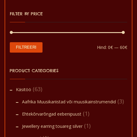
FILTER BY PRICE
Min
Mak
Hind:
0€
—
60€
FILTREERI
hin
hin
PRODUCT CATEGORIES
(63)
Käsitöö
(3)
Aafrika Muusikariistad või muusikainstrumendid
(1)
Ehtekõrvarõngad eebenipuust
(1)
Jewellery earring touareg silver