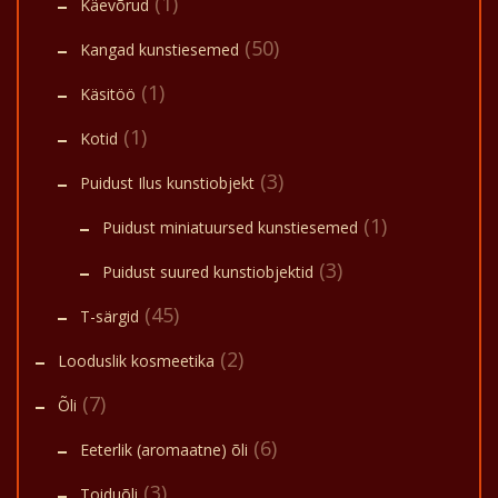
(1)
Käevõrud
(50)
Kangad kunstiesemed
(1)
Käsitöö
(1)
Kotid
(3)
Puidust Ilus kunstiobjekt
(1)
Puidust miniatuursed kunstiesemed
(3)
Puidust suured kunstiobjektid
(45)
T-särgid
(2)
Looduslik kosmeetika
(7)
Õli
(6)
Eeterlik (aromaatne) õli
(3)
Toiduõli