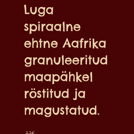
Luga
spiraalne
ehtne Aafrika
granuleeritud
maapähkel
röstitud ja
magustatud.
Algne
12
€