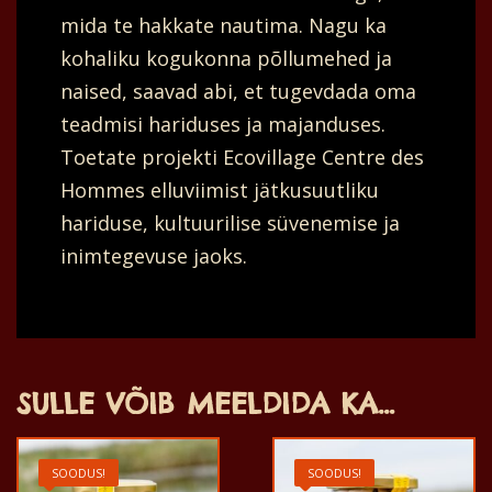
mida te hakkate nautima. Nagu ka
kohaliku kogukonna põllumehed ja
naised, saavad abi, et tugevdada oma
teadmisi hariduses ja majanduses.
Toetate projekti Ecovillage Centre des
Hommes elluviimist jätkusuutliku
hariduse, kultuurilise süvenemise ja
inimtegevuse jaoks.
SULLE VÕIB MEELDIDA KA…
SOODUS!
SOODUS!