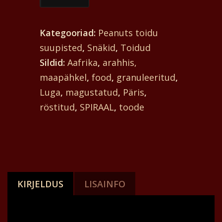
spiraalne
ehtne
Kategooriad:
Peanuts toidu
Aafrika
suupisted
,
Snäkid
,
Toidud
granuleeritud
Sildid:
Aafrika
,
arahhis,
maapähkel
maapähkel
,
food
,
granuleeritud
,
röstitud
Luga
,
magustatud
,
Päris
,
ja
röstitud
,
SPIRAAL
,
toode
magustatud.
kogus
KIRJELDUS
LISAINFO