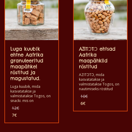
Luga kuubik
AZITƆTƆ ehtsad
ehtne Aafrika
Aafrika
granuleeritud
maapähklid
maapähkel
röstitud
röstitud ja
AZITƆTƆ, mida
magustatud.
kasvatatakse ja
valmistatakse Togos, on
Luga kuubik, mida
nautimiseks röstitud
kasvatatakse ja
maapähklist valmistatud
Algne
valmistatakse Togos, on
10
€
suupiste. Hea süüa
hind
snacki, mis on
suupistetena oma
6
€
oli:
valmistatud röstitud ja
Algne
Praegune
12
€
pidulikul hetkel kodus,
magustatud
10€.
hind
hind
pidudel, baarides,
granuleeritud
7
€
oli:
ööklubides, tugevate
on:
Praegune
maapähklist. Hea süüa
jookide kõrvale, et
12€.
6€.
hind
suupistetena oma
pehmendada alkoholi
pidulikul hetkel kodus,
on:
mõju. See on kvaliteetse