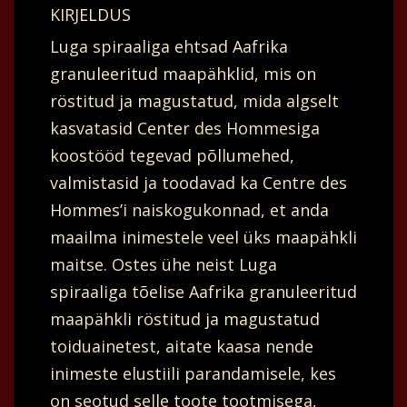
KIRJELDUS
Luga spiraaliga ehtsad Aafrika
granuleeritud maapähklid, mis on
röstitud ja magustatud, mida algselt
kasvatasid Center des Hommesiga
koostööd tegevad põllumehed,
valmistasid ja toodavad ka Centre des
Hommes’i naiskogukonnad, et anda
maailma inimestele veel üks maapähkli
maitse. Ostes ühe neist Luga
spiraaliga tõelise Aafrika granuleeritud
maapähkli röstitud ja magustatud
toiduainetest, aitate kaasa nende
inimeste elustiili parandamisele, kes
on seotud selle toote tootmisega,