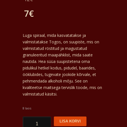
hind
7
€
oli:
Praegune
12€.
hind
Luga spiraal, mida kasvatatakse ja
valmistatakse Togos, on suupiste, mis on
on:
valmistatud röstitud ja magustatud
granuleeritud maapähklist, mida saate
7€.
nautida. Hea süüa suupistetena oma
pidulikul hetkel kodus, pidudel, baarides,
ööklubides, tugevate jookide kõrvale, et
pehmendada alkoholi mõju. See on
kvaliteetse maitsega tervislik toode, mis on
valmistatud käsitsi.
8 laos
Luga
LISA KORVI