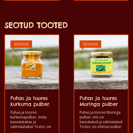
9€.
11€.
hind
hind
suupisteks kodus,
kodus, pidudel, baarides,
/ 5
pidudel, baarides,
ööklubides, et kaasas
on:
on:
ööklubides, et kaasas
olla kangeid jooke, et
3€.
6€.
olla kangeid jooke, et
pehmendada alkoholi
pehmendada alkoholi
mõju. See on kvaliteetse
SEOTUD TOOTED
mõju. See on kvaliteetse
maitsega tervislik toode,
maitsega tervislik toode,
mis on valmistatud
mis on valmistatud
käsitsi.
käsitsi.
SOODUS!
SOODUS!
Puhas ja toores
Puhas ja toores
kurkuma pulber.
Moringa pulber
Puhas ja toores
Puhas ja toores Moringa
kurkumapulber, mida
pulber, mis on
kasvatatakse ja
kasvatatud ja valmistatud
valmistatakse Togos, on
Togos, on võimas pulber
võimas pulber
moringa oleifera’st