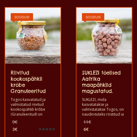
pidudel, baarides,
7€.
maitsega tervislik toode,
ööklubides, tugevate
mis on valmistatud
jookide kõrvale, et
käsitsi.
pehmendada alkoholi
SOODUS!
SOODUS!
mõju. See on kvaliteetse
maitsega tervislik toode,
mis on valmistatud
käsitsi.
Riivitud
SUKLEZI tõelised
kookospähkli
Aafrika
krõbe
maapähklid
Granuleeritud
magustatud.
Togos kasvatatud ja
SUKLEZI, mida
valmistatud riivitud
kasvatatakse ja
kookospähkli krõbe
valmistatakse Togos, on
(Granuleeritud) on
naudinguteks röstitud ja
suupiste
magustatud
Algne
Algne
9
€
11
€
kookospähklitest, mis on
maapähklitest
hind
hind
röstitud ja magustatud
3
€
valmistatud suupiste.
6
€
oli:
oli:
Praegune
Praegune
nautimiseks. Sobib hästi
Sobib hästi suupisteks
Hinnanguga
5.00