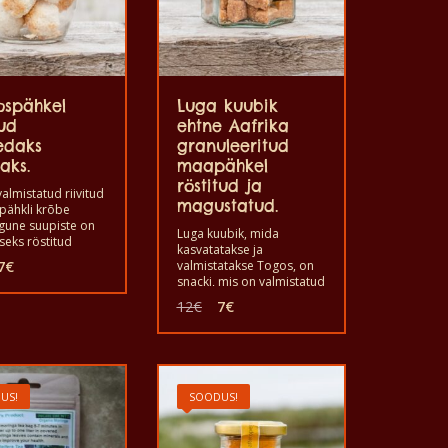
ospähkel
Luga kuubik
tud
ehtne Aafrika
edaks
granuleeritud
aks.
maapähkel
röstitud ja
almistatud riivitud
magustatud.
pähkli krõbe
une suupiste on
Luga kuubik, mida
seks röstitud
kasvatatakse ja
ähklist. Sobib
Algne
Praegune
7
€
valmistatakse Togos, on
nackisena kodus,
hind
hind
snacki, mis on valmistatud
ajal. See on
oli:
on:
röstitud ja magustatud
Algne
Praegune
etse maitsega
12
€
7
€
granuleeritud
11€.
7€.
hind
hind
ik toode, mis on
maapähklist. Hea süüa
oli:
on:
atud käsitsi.
suupistetena oma
12€.
7€.
pidulikul hetkel kodus,
pidudel, baarides,
ööklubides, tugevate
US!
SOODUS!
jookide kõrvale, et
pehmendada alkoholi
mõju. See on kvaliteetse