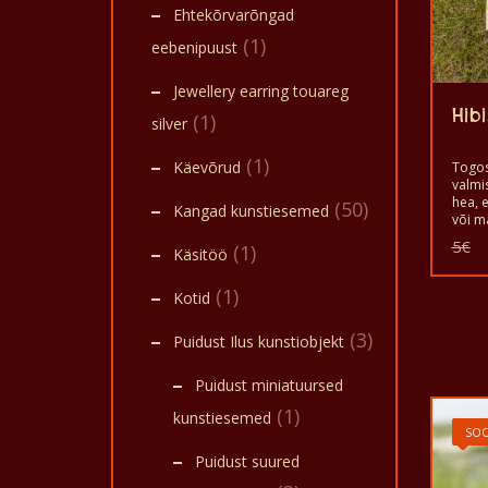
Ehtekõrvarõngad
(1)
eebenipuust
Jewellery earring touareg
Hibi
(1)
silver
(1)
Käevõrud
Togos
valmi
hea, e
(50)
Kangad kunstiesemed
või m
hea t
5
€
(1)
Käsitöö
Hea s
teha 
oma h
(1)
Kotid
See o
maitse
(3)
Puidust Ilus kunstiobjekt
mis on
Puidust miniatuursed
(1)
kunstiesemed
SOO
Puidust suured