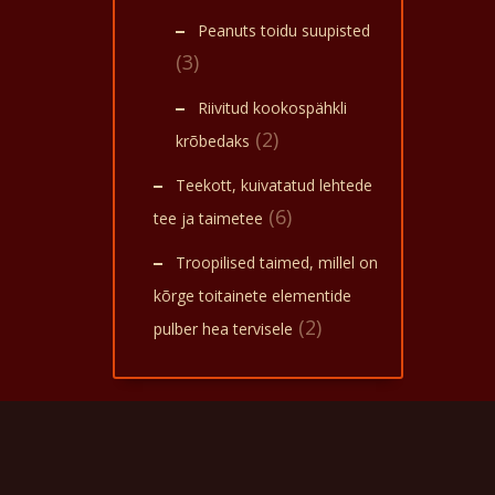
jookid
pehme
Peanuts toidu suupisted
mõju.
(3)
maitse
mis on
Riivitud kookospähkli
(2)
krõbedaks
Teekott, kuivatatud lehtede
(6)
tee ja taimetee
Troopilised taimed, millel on
kõrge toitainete elementide
(2)
pulber hea tervisele