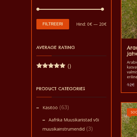
Minimaalne
Maksimaalne
Hind:
0€
—
20€
FILTREERI
hind
hind
AVERAGE RATING
Ara
jah
Arabi
()
kasvat
valmi
Hinnanguga
erili
5
/ 5
maail
12
€
nautim
PRODUCT CATEGORIES
Hea m
araab
See o
(63)
maitse
Käsitöö
mis on
SOO
Aafrika Muusikariistad või
(3)
muusikainstrumendid