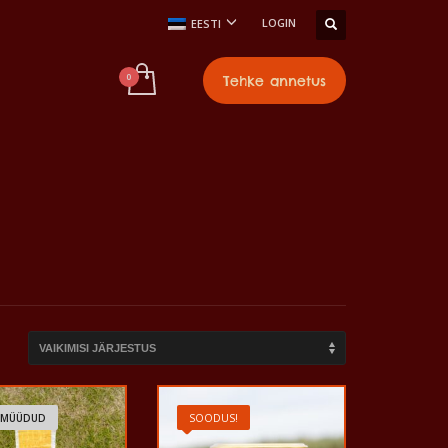
LOGIN
EESTI
Tehke annetus
A MÜÜDUD
SOODUS!