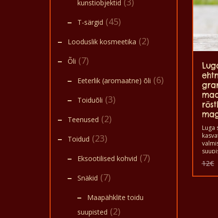
(3)
kunstiobjektid
(45)
T-särgid
(2)
Looduslik kosmeetika
(7)
Õli
Lug
eht
(6)
Eeterlik (aromaatne) õli
gra
maa
(3)
Toiduõli
röst
mag
(2)
Teenused
Luga 
kasva
(23)
Toidud
valmi
suupi
(7)
Eksootilised kohvid
valmis
12
€
magus
maapä
(7)
Snäkid
nauti
suupi
Maapähklite toidu
piduli
pidud
(2)
suupisted
ööklu