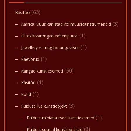
(63)
Käsitöö
(3)
Aafrika Muusikariistad või muusikainstrumendid
(1)
Ehtekõrvarõngad eebenipuust
(1)
Jewellery earring touareg silver
(1)
Käevõrud
(50)
Kangad kunstiesemed
(1)
Käsitöö
(1)
Kotid
(3)
Puidust Ilus kunstiobjekt
(1)
Puidust miniatuursed kunstiesemed
(3)
Puidust suured kunstiobjektid