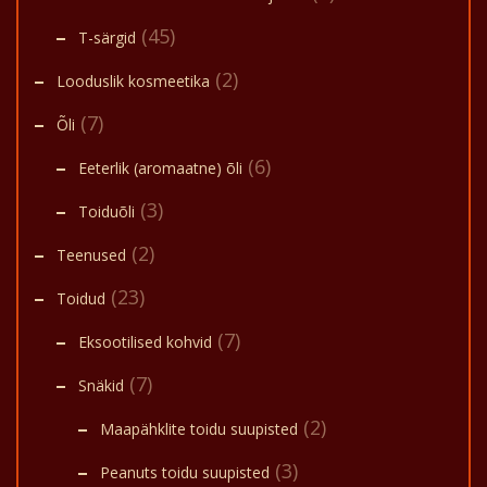
(45)
T-särgid
(2)
Looduslik kosmeetika
(7)
Õli
(6)
Eeterlik (aromaatne) õli
(3)
Toiduõli
(2)
Teenused
(23)
Toidud
(7)
Eksootilised kohvid
(7)
Snäkid
(2)
Maapähklite toidu suupisted
(3)
Peanuts toidu suupisted