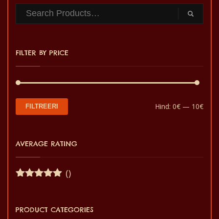
FILTER BY PRICE
Min
Mak
Hind:
0€
—
10€
FILTREERI
hin
hin
AVERAGE RATING
()
Hinnanguga
5
/ 5
PRODUCT CATEGORIES