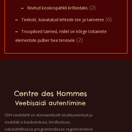
(2)
Riivitud kookospähkli krõbedaks
(6)
Teekott, kuivatatud lehtede tee ja taimetee
Troopilised taimed, millel on kõrge toitainete
(2)
elementide pulber hea tervisele
Centre des Hommes
Veebisaidi autentimine
CDH veebileht on dünaamiliselt struktureeritud ja
sisaldab e-kaubanduse, kindlustuse,
vabatahtlikesse programmidesse registreerimise