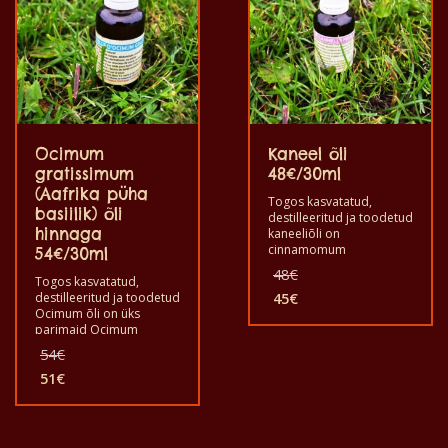
Ocimum
Kaneel õli
gratissimum
48€/30ml
(Aafrika püha
Togos kasvatatud,
basiilik) õli
destilleeritud ja toodetud
hinnaga
kaneeliõli on
cinnamomum
54€/30ml
zeylanicum’ist üks
Algne
48
€
Togos kasvatatud,
parimaid eeterlikke õlisid
hind
destilleeritud ja toodetud
maailmas
45
€
oli:
Praegune
Ocimum õli on üks
aroomiteraapias ja
48€.
hind
parimaid Ocimum
kosmeetikas ning sellel
gratissimumi (Aafrika
on mõned head
on:
Algne
54
€
basiiliku) eeterlikke õlisid
omadused, mis on
45€.
hind
maailmas
51
€
kasulikud inimestele. Hea
oli:
Praegune
aroomiteraapias ja
kasutada seda utiliiti. See
54€.
hind
kosmeetikas ning sellel
on tervislik ja hea
on mõned head
kvaliteediga puhas
on:
omadused, mis on
toode. Kasvatatud,
51€.