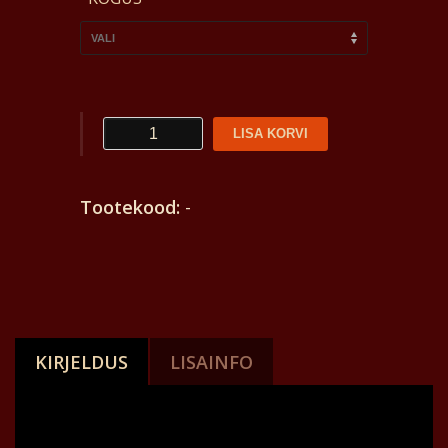
Õli
LISA KORVI
tooted
kogus
Tootekood:
-
KIRJELDUS
LISAINFO