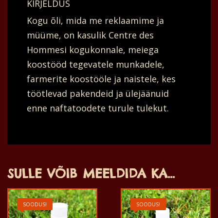
KIRJELDUS
Kogu õli, mida me reklaamime ja
müüme, on kasulik Centre des
Hommesi kogukonnale, meiega
koostööd tegevatele munkadele,
farmerite koostööle ja naistele, kes
töötlevad pakendeid ja ülejäänuid
enne naftatoodete turule tulekut.
SULLE VÕIB MEELDIDA KA…
SOODUS!
SOODUS!