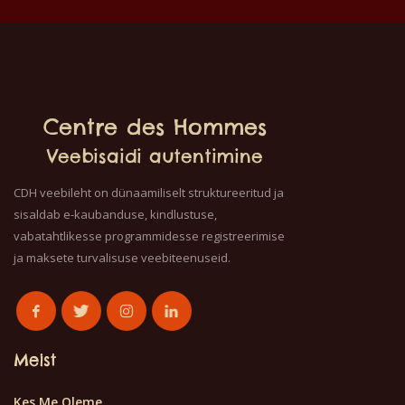
toode. Sobib hästi
kasulikud inimestele. Hea
45€.
sääsetõrjeks, massaažiks
kasutada seda utiliiti. See
ja võib kasutada
on tervislik ja hea
dekoratiivkosmeetikas.
kvaliteediga puhas
Kasvatatud, toodetud ja
toode. Kasvatatud,
destilleeritud
toodetud ja destilleeritud
Dzogbegani munkade
Dzogbegani munkade
poolt Togos
poolt Togos.
Centre des Hommes
Veebisaidi autentimine
CDH veebileht on dünaamiliselt struktureeritud ja
sisaldab e-kaubanduse, kindlustuse,
vabatahtlikesse programmidesse registreerimise
ja maksete turvalisuse veebiteenuseid.
Meist
Kes Me Oleme