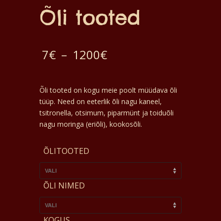
Õli tooted
Hinnavahemik:
7
€
–
1200
€
7€
Õli tooted on kogu meie poolt müüdava õli
kuni
tüüp. Need on eeterlik õli nagu kaneel,
1200€
tsitronella, otsimum, piparmünt ja toiduõli
nagu moringa (eriõli), kookosõli.
ÕLITOOTED
ÕLI NIMED
KOGUS