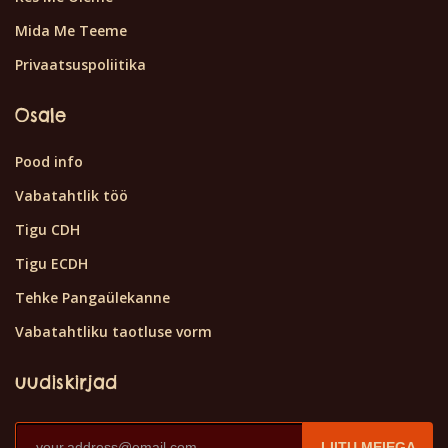
Mida Me Teeme
Privaatsuspoliitika
Osale
Pood info
Vabatahtlik töö
Tigu CDH
Tigu ECDH
Tehke Pangaülekanne
Vabatahtliku taotluse vorm
uudiskirjad
LIITU MEIEGA