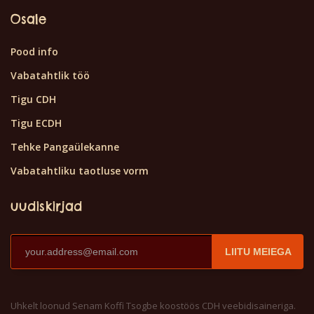
Osale
Pood info
Vabatahtlik töö
Tigu CDH
Tigu ECDH
Tehke Pangaülekanne
Vabatahtliku taotluse vorm
uudiskirjad
LIITU MEIEGA
Uhkelt loonud Senam Koffi Tsogbe koostöös CDH veebidisaineriga.