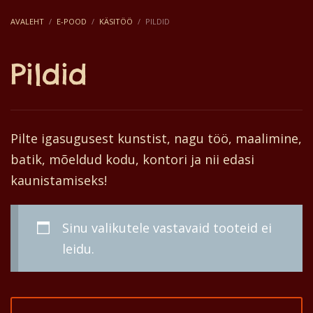
AVALEHT
E-POOD
KÄSITÖÖ
PILDID
Pildid
Pilte igasugusest kunstist, nagu töö, maalimine,
batik, mõeldud kodu, kontori ja nii edasi
kaunistamiseks!
Sinu valikutele vastavaid tooteid ei
leidu.