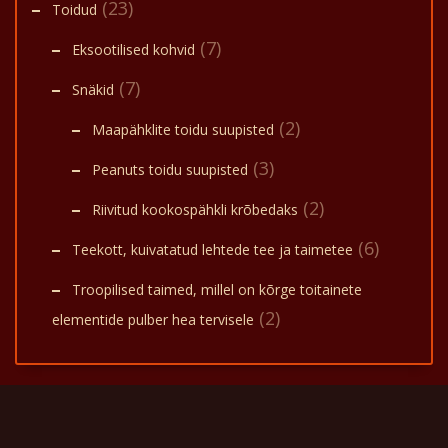
(23)
Toidud
(7)
Eksootilised kohvid
(7)
Snäkid
(2)
Maapähklite toidu suupisted
(3)
Peanuts toidu suupisted
(2)
Riivitud kookospähkli krõbedaks
(6)
Teekott, kuivatatud lehtede tee ja taimetee
Troopilised taimed, millel on kõrge toitainete
(2)
elementide pulber hea tervisele