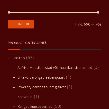
tootelehel.
Min
Mak
Hind:
60€
—
70€
FILTREERI
hin
hin
PRODUCT CATEGORIES
(63)
Käsitöö
(3)
Aafrika Muusikariistad või muusikainstrumendid
(1)
Ehtekõrvarõngad eebenipuust
(1)
Jewellery earring touareg silver
(1)
Käevõrud
(50)
Kangad kunstiesemed