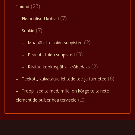
(23)
Toidud
(7)
Eksootilised kohvid
(7)
Snäkid
(2)
Maapähklite toidu suupisted
(3)
Peanuts toidu suupisted
(2)
Riivitud kookospähkli krõbedaks
(6)
Teekott, kuivatatud lehtede tee ja taimetee
Troopilised taimed, millel on kõrge toitainete
(2)
elementide pulber hea tervisele