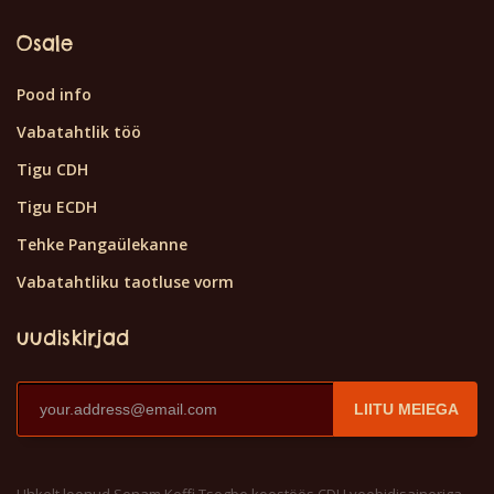
Osale
Pood info
Vabatahtlik töö
Tigu CDH
Tigu ECDH
Tehke Pangaülekanne
Vabatahtliku taotluse vorm
uudiskirjad
LIITU MEIEGA