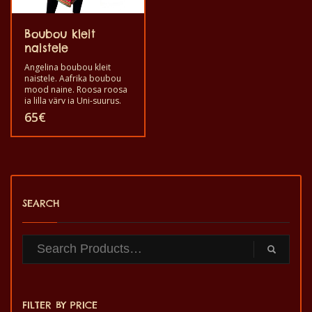
Boubou kleit
naistele
Angelina boubou kleit
naistele. Aafrika boubou
mood naine. Roosa roosa
ja lilla värv ja Uni-suurus.
Materjal on pehme
65
€
puuvillane lingu.
Sellel
tootel
on
SEARCH
mitu
varianti.
Valikuid
saab
teha
FILTER BY PRICE