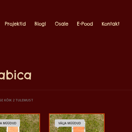
Projektid
Blogi
Osale
E-Pood
Kontakt
abica
E KÕIK 2 TULEMUST
JA MÜÜDUD
VÄLJA MÜÜDUD