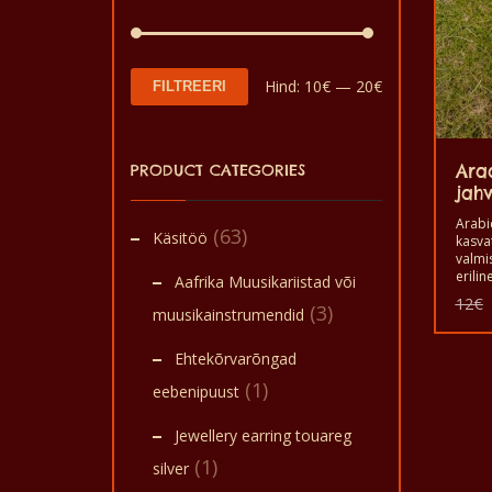
Minimaalne
Maksimaalne
Hind:
10€
—
20€
FILTREERI
hind
hind
PRODUCT CATEGORIES
Ara
jah
Arabi
(63)
Käsitöö
kasvat
valmi
erili
Aafrika Muusikariistad või
maail
12
€
(3)
nautim
muusikainstrumendid
Hea m
araab
Ehtekõrvarõngad
See o
maitse
(1)
eebenipuust
mis on
Jewellery earring touareg
(1)
silver