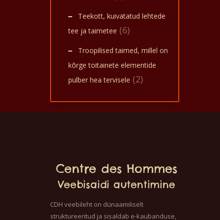
Teekott, kuivatatud lehtede
(6)
tee ja taimetee
Troopilised taimed, millel on
kõrge toitainete elementide
(2)
pulber hea tervisele
Centre des Hommes
Veebisaidi autentimine
CDH veebileht on dünaamiliselt
struktureeritud ja sisaldab e-kaubanduse,