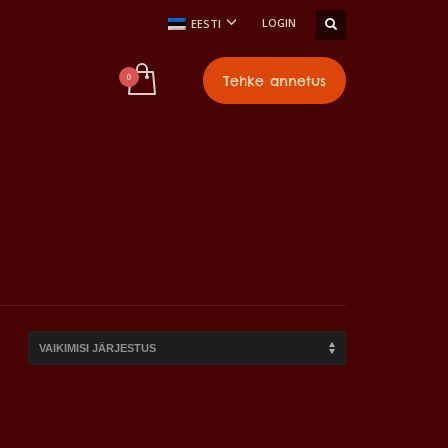
LOGIN
EESTI
Tehke annetus