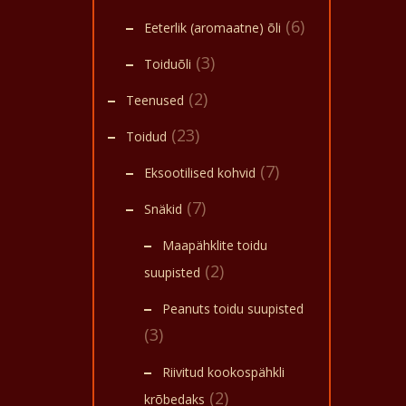
(6)
Eeterlik (aromaatne) õli
(3)
Toiduõli
(2)
Teenused
(23)
Toidud
(7)
Eksootilised kohvid
(7)
Snäkid
Maapähklite toidu
(2)
suupisted
Peanuts toidu suupisted
(3)
Riivitud kookospähkli
(2)
krõbedaks