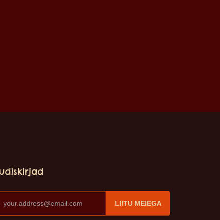
udiskirjad
LIITU MEIEGA