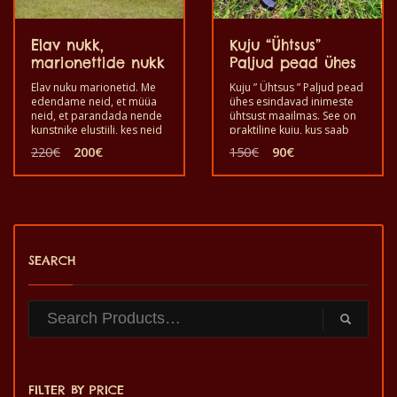
Elav nukk,
Kuju “Ühtsus”
marionettide nukk
Paljud pead ühes
Elav nuku marionetid. Me
Kuju ” Ühtsus ” Paljud pead
edendame neid, et müüa
ühes esindavad inimeste
neid, et parandada nende
ühtsust maailmas. See on
kunstnike elustiili, kes neid
praktiline kuju, kus saab
valmistasid. Kasutage
panna asju toeks
Algne
Praegune
Algne
Praegune
220
€
200
€
150
€
90
€
seda, mängides
kaunistada kodu või
hind
hind
hind
hind
stsenaariumi, et teha oma
kontorit.
oli:
on:
oli:
on:
kodus koos oma laste,
220€.
200€.
150€.
90€.
sõprade ja nii edasi
lõbutseda. See on
mõeldud teile, kui olete
huvitatud oma laste,
sõprade, perekonna jne
SEARCH
meelelahutamisest.
FILTER BY PRICE