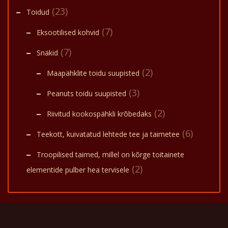
(23)
Toidud
(7)
Eksootilised kohvid
(7)
Snäkid
(2)
Maapähklite toidu suupisted
(3)
Peanuts toidu suupisted
(2)
Riivitud kookospähkli krõbedaks
(6)
Teekott, kuivatatud lehtede tee ja taimetee
Troopilised taimed, millel on kõrge toitainete
(2)
elementide pulber hea tervisele