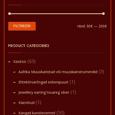
Min
Mak
Hind:
90€
—
200€
FILTREERI
hin
hin
PRODUCT CATEGORIES
(63)
Käsitöö
(3)
Aafrika Muusikariistad või muusikainstrumendid
(1)
Ehtekõrvarõngad eebenipuust
(1)
Jewellery earring touareg silver
(1)
Käevõrud
(50)
Kangad kunstiesemed