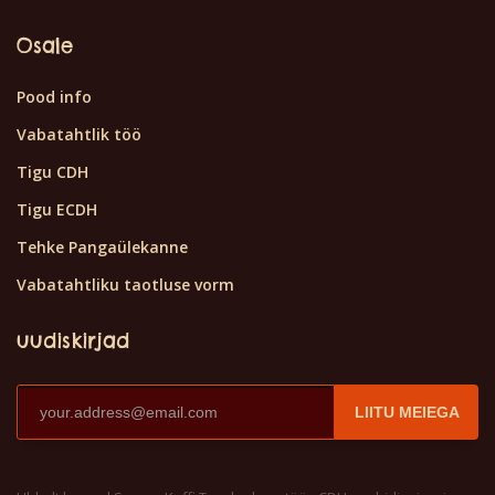
Osale
Pood info
Vabatahtlik töö
Tigu CDH
Tigu ECDH
Tehke Pangaülekanne
Vabatahtliku taotluse vorm
uudiskirjad
LIITU MEIEGA