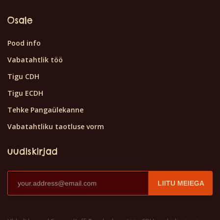
Osale
Pood info
Vabatahtlik töö
Tigu CDH
Tigu ECDH
Tehke Pangaülekanne
Vabatahtliku taotluse vorm
uudiskirjad
LIITU MEIEGA