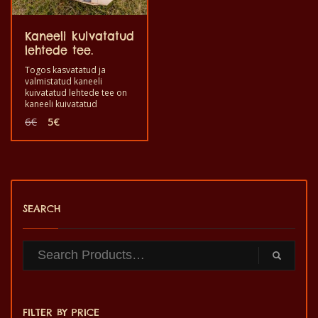
Kaneeli kuivatatud
lehtede tee.
Togos kasvatatud ja
valmistatud kaneeli
kuivatatud lehtede tee on
kaneeli kuivatatud
lehtedest (cinnamomum
Algne
Praegune
6
€
5
€
zylanicum’i lehed)
hind
hind
valmistatud võimas tee
oli:
on:
nautimiseks ja hea tervise
6€.
5€.
tagamiseks. Hea juua
teena immuunsüsteemi
tugevdamiseks. See on
kvaliteetse maitsega
tervislik toode, mis on
SEARCH
valmistatud käsitsi.
FILTER BY PRICE