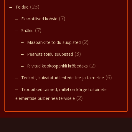
(23)
Toidud
(7)
Eksootilised kohvid
(7)
Snäkid
(2)
Maapähklite toidu suupisted
(3)
Peanuts toidu suupisted
(2)
Riivitud kookospähkli krõbedaks
(6)
Teekott, kuivatatud lehtede tee ja taimetee
Troopilised taimed, millel on kõrge toitainete
(2)
elementide pulber hea tervisele