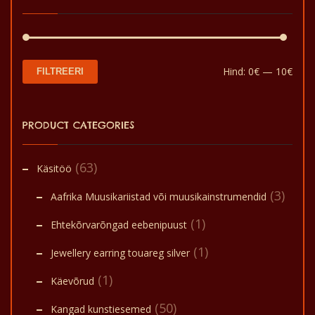
Min
Mak
Hind:
0€
—
10€
FILTREERI
hin
hin
PRODUCT CATEGORIES
(63)
Käsitöö
(3)
Aafrika Muusikariistad või muusikainstrumendid
(1)
Ehtekõrvarõngad eebenipuust
(1)
Jewellery earring touareg silver
(1)
Käevõrud
(50)
Kangad kunstiesemed