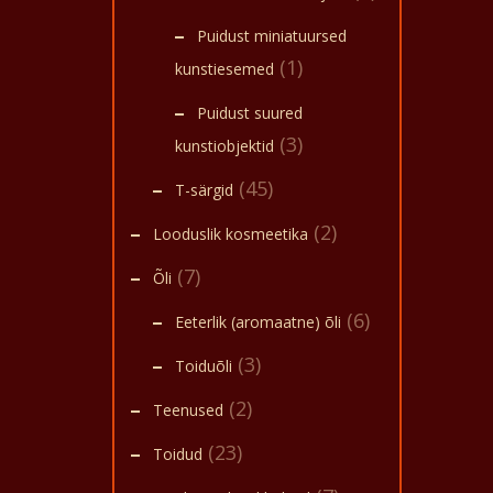
Puidust miniatuursed
(1)
kunstiesemed
Puidust suured
(3)
kunstiobjektid
(45)
T-särgid
(2)
Looduslik kosmeetika
(7)
Õli
(6)
Eeterlik (aromaatne) õli
(3)
Toiduõli
(2)
Teenused
(23)
Toidud