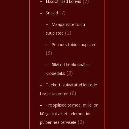
(7)
Eksootilised kohvid
(7)
Snäkid
Maapähklite toidu
(2)
suupisted
Peanuts toidu suupisted
(3)
Riivitud kookospähkli
(2)
krõbedaks
Teekott, kuivatatud lehtede
(6)
tee ja taimetee
Troopilised taimed, millel on
kõrge toitainete elementide
(2)
pulber hea tervisele