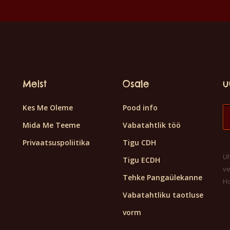
Meist
Osale
u
Kes Me Oleme
Pood info
Mida Me Teeme
Vabatahtlik töö
Privaatsuspoliitika
Tigu CDH
Uh
Tigu ECDH
ve
Tehke Pangaülekanne
H
Vabatahtliku taotluse
vorm