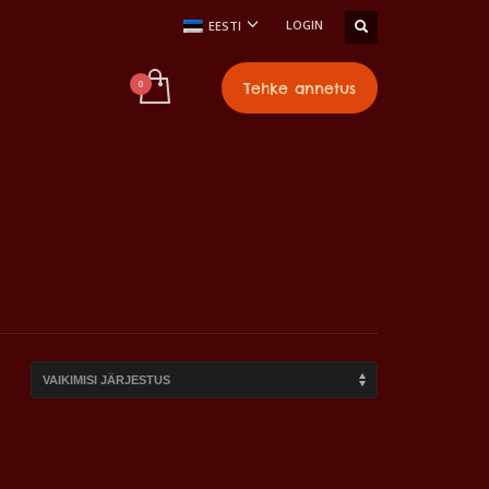
LOGIN
EESTI
Tehke annetus