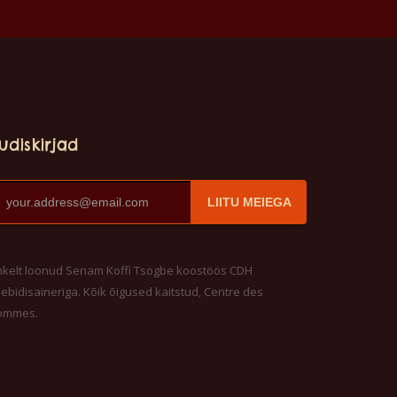
udiskirjad
LIITU MEIEGA
kelt loonud Senam Koffi Tsogbe koostöös CDH
ebidisaineriga. Kõik õigused kaitstud, Centre des
ommes.