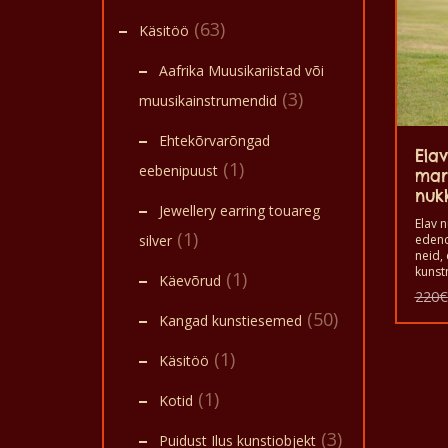
(63)
Käsitöö
Aafrika Muusikariistad või
(3)
muusikainstrumendid
Ehtekõrvarõngad
Elav
(1)
eebenipuust
mar
nuk
Jewellery earring touareg
Elav 
(1)
silver
edend
neid,
kunstn
(1)
Käevõrud
valmi
220
€
seda,
(50)
Kangad kunstiesemed
stsen
kodus
sõpra
(1)
Käsitöö
lõbut
mõeldu
(1)
Kotid
huvit
sõpra
meele
(3)
Puidust Ilus kunstiobjekt