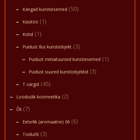
(50)
Kangad kunstiesemed
(1)
Käsitöö
(1)
Kotid
(3)
Puidust Ilus kunstiobjekt
(1)
Puidust miniatuursed kunstiesemed
(3)
Puidust suured kunstiobjektid
(45)
T-särgid
(2)
Looduslik kosmeetika
(7)
Õli
(6)
Eeterlik (aromaatne) õli
(3)
Toiduõli