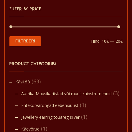
FILTER BY PRICE
Min
Mak
Hind:
10€
—
20€
FILTREERI
hin
hin
PRODUCT CATEGORIES
(63)
Käsitöö
(3)
Aafrika Muusikariistad või muusikainstrumendid
(1)
Ehtekõrvarõngad eebenipuust
(1)
Jewellery earring touareg silver
(1)
Käevõrud