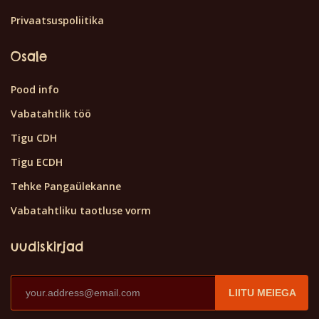
Privaatsuspoliitika
Osale
Pood info
Vabatahtlik töö
Tigu CDH
Tigu ECDH
Tehke Pangaülekanne
Vabatahtliku taotluse vorm
uudiskirjad
LIITU MEIEGA