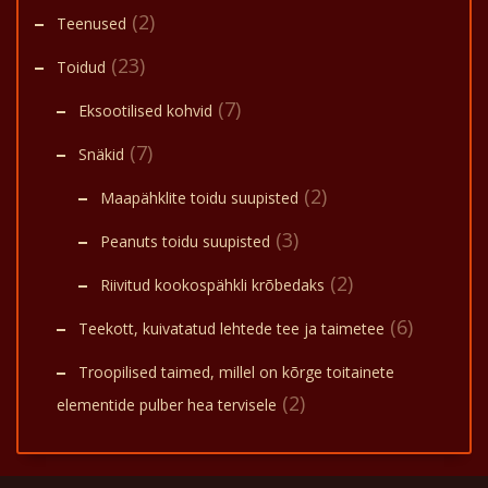
(2)
Teenused
(23)
Toidud
(7)
Eksootilised kohvid
(7)
Snäkid
(2)
Maapähklite toidu suupisted
(3)
Peanuts toidu suupisted
(2)
Riivitud kookospähkli krõbedaks
(6)
Teekott, kuivatatud lehtede tee ja taimetee
Troopilised taimed, millel on kõrge toitainete
(2)
elementide pulber hea tervisele