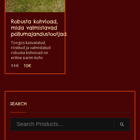
Robusta kohvioad,
mida valmistavad
põllumajandustootjad.
Toogos kasvatatud,
röstitud ja valmistatud
robusta kohvioad on
eriline parim kohv
maailmas robusta kohvist,
Algne
Praegune
11
€
10
€
mis pakub naudingut ja
hind
hind
head tervist. Hea maitsta
oli:
on:
eksootilisi robusta
11€.
10€.
kohviube. See on
kvaliteetse maitsega
tervislik toode, mis on
valmistatud käsitsi.
SEARCH