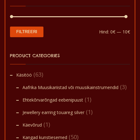
Min
Mak
Hind:
0€
—
10€
FILTREERI
hin
hin
PRODUCT CATEGORIES
(63)
Käsitöö
(3)
Aafrika Muusikariistad või muusikainstrumendid
(1)
Ehtekõrvarõngad eebenipuust
(1)
Jewellery earring touareg silver
(1)
Käevõrud
(50)
Kangad kunstiesemed