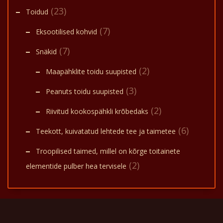
(23)
Toidud
(7)
Eksootilised kohvid
(7)
Snäkid
(2)
Maapähklite toidu suupisted
(3)
Peanuts toidu suupisted
(2)
Riivitud kookospähkli krõbedaks
(6)
Teekott, kuivatatud lehtede tee ja taimetee
Troopilised taimed, millel on kõrge toitainete
(2)
elementide pulber hea tervisele