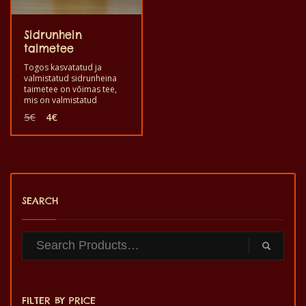
Sidrunhein
taimetee
Togos kasvatatud ja
valmistatud sidrunheina
taimetee on võimas tee,
mis on valmistatud
sidrunheina ravimtaimest,
Algne
Praegune
5
€
4
€
mis pakub naudingut ja
hind
hind
head tervist. Hea süüa
oli:
on:
meeleolu tugevdamiseks
5€.
4€.
(huumor). See on
kvaliteetse maitsega
tervislik toode, mis on
valmistatud käsitsi.
SEARCH
FILTER BY PRICE