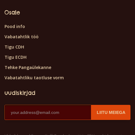
Osale
Pood info
Vabatahtlik töö
Tigu CDH
Tigu ECDH
Tehke Pangaülekanne
Vabatahtliku taotluse vorm
uudiskirjad
LIITU MEIEGA