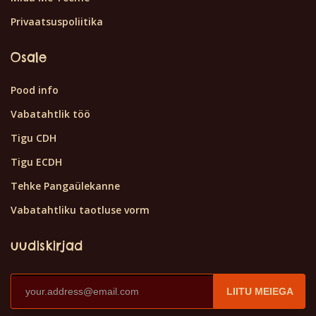
Privaatsuspoliitika
Osale
Pood info
Vabatahtlik töö
Tigu CDH
Tigu ECDH
Tehke Pangaülekanne
Vabatahtliku taotluse vorm
uudiskirjad
LIITU MEIEGA