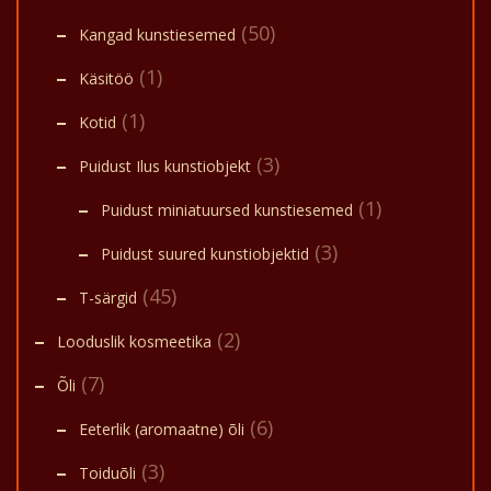
(50)
Kangad kunstiesemed
(1)
Käsitöö
(1)
Kotid
(3)
Puidust Ilus kunstiobjekt
(1)
Puidust miniatuursed kunstiesemed
(3)
Puidust suured kunstiobjektid
(45)
T-särgid
(2)
Looduslik kosmeetika
(7)
Õli
(6)
Eeterlik (aromaatne) õli
(3)
Toiduõli