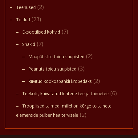
(2)
Teenused
(23)
Toidud
(7)
Eksootilised kohvid
(7)
Snäkid
(2)
Maapähklite toidu suupisted
(3)
Peanuts toidu suupisted
(2)
Riivitud kookospähkli krõbedaks
(6)
Teekott, kuivatatud lehtede tee ja taimetee
Troopilised taimed, millel on kõrge toitainete
(2)
elementide pulber hea tervisele