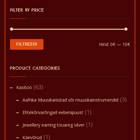
FILTER BY PRICE
Min
Mak
Hind:
0€
—
10€
FILTREERI
hin
hin
PRODUCT CATEGORIES
(63)
Käsitöö
(3)
Aafrika Muusikariistad või muusikainstrumendid
(1)
Ehtekõrvarõngad eebenipuust
(1)
Jewellery earring touareg silver
(1)
Käevõrud