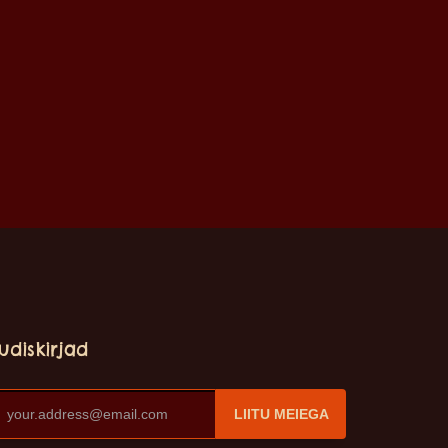
udiskirjad
LIITU MEIEGA