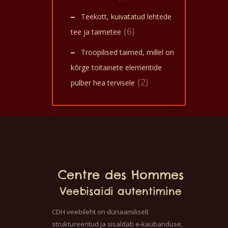
Teekott, kuivatatud lehtede
(6)
tee ja taimetee
Troopilised taimed, millel on
kõrge toitainete elementide
(2)
pulber hea tervisele
Centre des Hommes
Veebisaidi autentimine
CDH veebileht on dünaamiliselt
struktureeritud ja sisaldab e-kaubanduse,