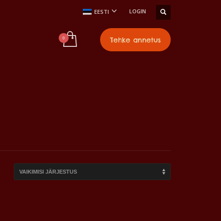
LOGIN
EESTI
Tehke annetus