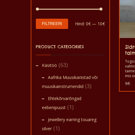
Minimaalne
Maksimaalne
Hind:
0€
—
10€
FILTREERI
hind
hind
PRODUCT CATEGORIES
Sid
tai
Togos
(63)
Käsitöö
valmi
taime
mis o
Aafrika Muusikariistad või
sidru
5
€
(3)
mis p
muusikainstrumendid
head 
meele
Ehtekõrvarõngad
(huum
kvali
(1)
eebenipuust
tervis
valmis
Jewellery earring touareg
(1)
silver