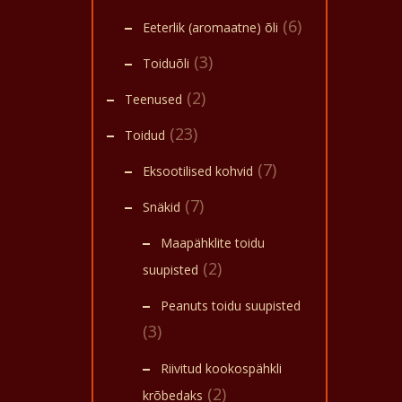
(6)
Eeterlik (aromaatne) õli
(3)
Toiduõli
(2)
Teenused
(23)
Toidud
(7)
Eksootilised kohvid
(7)
Snäkid
Maapähklite toidu
(2)
suupisted
Peanuts toidu suupisted
(3)
Riivitud kookospähkli
(2)
krõbedaks