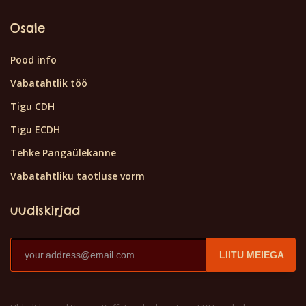
Osale
Pood info
Vabatahtlik töö
Tigu CDH
Tigu ECDH
Tehke Pangaülekanne
Vabatahtliku taotluse vorm
uudiskirjad
LIITU MEIEGA