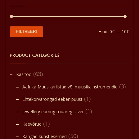
Min
Mak
Hind:
0€
—
10€
FILTREERI
hin
hin
PRODUCT CATEGORIES
(63)
Käsitöö
(3)
Aafrika Muusikariistad või muusikainstrumendid
(1)
Ehtekõrvarõngad eebenipuust
(1)
Jewellery earring touareg silver
(1)
Käevõrud
(50)
Kangad kunstiesemed