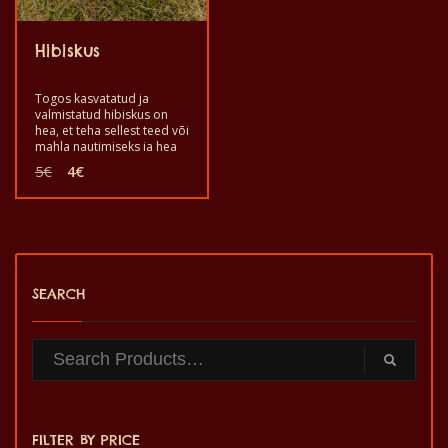
Hibiskus
Togos kasvatatud ja
valmistatud hibiskus on
hea, et teha sellest teed või
mahla nautimiseks ja hea
tervise tagamiseks. Hea
Algne
Praegune
5
€
4
€
süüa, juua teena või teha
hind
hind
mahla, et tugevdada oma
oli:
on:
hea tervise hoidmist. See
5€.
4€.
on kvaliteetse maitsega
tervislik toode, mis on
valmistatud käsitsi.
SEARCH
FILTER BY PRICE