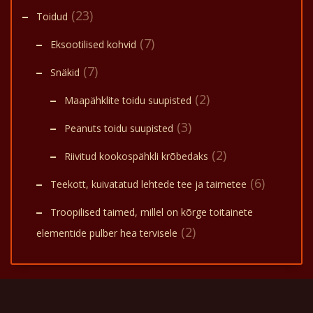
(23)
Toidud
(7)
Eksootilised kohvid
(7)
Snäkid
(2)
Maapähklite toidu suupisted
(3)
Peanuts toidu suupisted
(2)
Riivitud kookospähkli krõbedaks
(6)
Teekott, kuivatatud lehtede tee ja taimetee
Troopilised taimed, millel on kõrge toitainete
(2)
elementide pulber hea tervisele