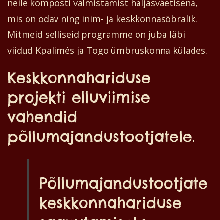
neile komposti valmistamist haljasväetisena,
mis on odav ning inim- ja keskkonnasõbralik.
Mitmeid selliseid programme on juba läbi
viidud Kpalimés ja Togo ümbruskonna külades.
Keskkonnahariduse
projekti elluviimise
vahendid
põllumajandustootjatele.
Põllumajandustootjate
keskkonnahariduse