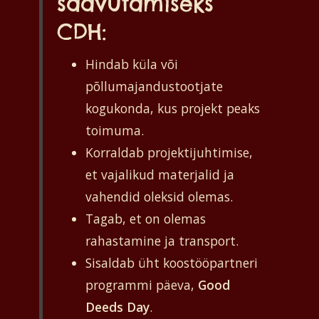
saavutamiseks
CDH:
Hindab küla või
põllumajandustootjate
kogukonda, kus projekt peaks
toimuma.
Korraldab projektijuhtimise,
et vajalikud materjalid ja
vahendid oleksid olemas.
Tagab, et on olemas
rahastamine ja transport.
Sisaldab üht koostööpartneri
programmi päeva,
Good
Deeds
D
ay
.