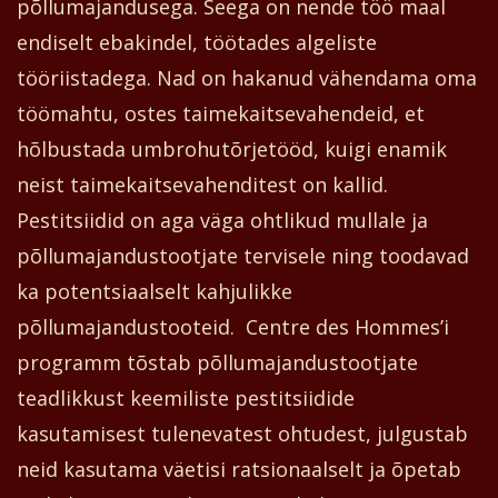
põllumajandusega. Seega on nende töö maal
endiselt ebakindel, töötades algeliste
tööriistadega. Nad on hakanud vähendama oma
töömahtu, ostes taimekaitsevahendeid, et
hõlbustada umbrohutõrjetööd, kuigi enamik
neist taimekaitsevahenditest on kallid.
Pestitsiidid on aga väga ohtlikud mullale ja
põllumajandustootjate tervisele ning toodavad
ka potentsiaalselt kahjulikke
põllumajandustooteid.
Centre des Hommes’i
programm tõstab põllumajandustootjate
teadlikkust keemiliste pestitsiidide
kasutamisest tulenevatest ohtudest, julgustab
neid kasutama väetisi ratsionaalselt ja õpetab