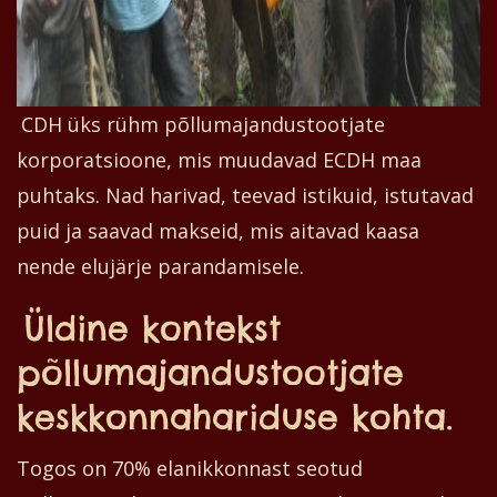
CDH üks rühm põllumajandustootjate
korporatsioone, mis muudavad ECDH maa
puhtaks. Nad harivad, teevad istikuid, istutavad
puid ja saavad makseid, mis aitavad kaasa
nende elujärje parandamisele.
Üldine kontekst
põllumajandustootjate
keskkonnahariduse kohta.
Togos on 70% elanikkonnast seotud