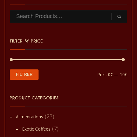
main.
C’est un produit sain au
goût de qualité et fabriqué
à la main.
FILTER BY PRICE
Prix
Prix
Prix :
0€
—
10€
FILTRER
min
max
PRODUCT CATEGORIES
(23)
Alimentations
(7)
Exotic Coffees