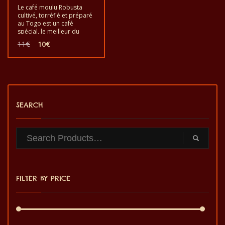
Le café moulu Robusta
cultivé, torréfié et préparé
au Togo est un café
spécial, le meilleur du
monde, issu du café
Le
Le
11
€
10
€
Robusta, pour le plaisir et
prix
prix
la santé. Il est bon de
initial
actuel
goûter l’exotique café
était :
est :
moulu Robusta. C’est un
11€.
10€.
produit sain au goût de
qualité et fabriqué à la
main.
SEARCH
FILTER BY PRICE