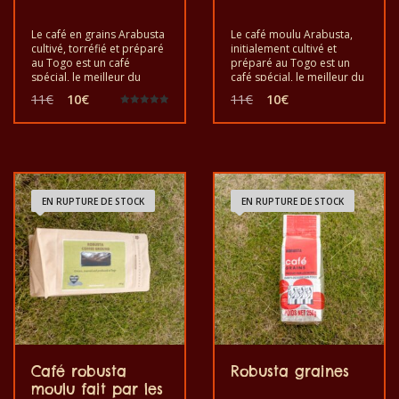
Le café en grains Arabusta
Le café moulu Arabusta,
cultivé, torréfié et préparé
initialement cultivé et
au Togo est un café
préparé au Togo est un
spécial, le meilleur du
café spécial, le meilleur du
monde, pour le plaisir et la
monde, pour votre plaisir
Le
Le
Le
Le
11
€
10
€
11
€
10
€
santé. Il est bon de goûter
et votre santé. Bon à
prix
prix
prix
prix
Note
le café exotique des grains
déguster, l’exotique café
5.00
initial
actuel
initial
actuel
sur 5
Arabusta. C’est un produit
moulu Arabusta. C’est un
était :
est :
était :
est :
sain au goût de qualité et
produit sain au goût de
11€.
10€.
11€.
10€.
fabriqué à la main.
qualité et fabriqué à la
main.
EN RUPTURE DE STOCK
EN RUPTURE DE STOCK
Café robusta
Robusta graines
moulu fait par les