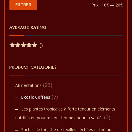
Prix
Prix
Prix :
10€
—
20€
FILTRER
min
max
AVERAGE RATING
()
Note
5
sur
5
PRODUCT CATEGORIES
(23)
Alimentations
(7)
Exotic Coffees
Les plantes tropicales à forte teneur en éléments
(2)
nutritifs en poudre sont bonnes pour la santé.
Sachet de thé, thé de feuilles séchées et thé au