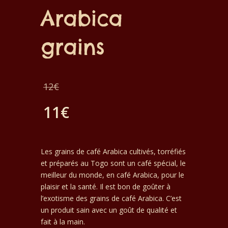
Arabica
grains
Le
12
€
prix
11
€
initial
Le
était :
prix
Les grains de café Arabica cultivés, torréfiés
12€.
et préparés au Togo sont un café spécial, le
actuel
meilleur du monde, en café Arabica, pour le
plaisir et la santé. Il est bon de goûter à
est :
l’exotisme des grains de café Arabica. C’est
un produit sain avec un goût de qualité et
11€.
fait à la main.