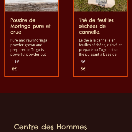
Poudre de
Thé de feuilles
Moringa pure et
séchées de
crue
cannelle.
Pure and raw Moringa
Le thé à la cannelle en
powder grown and
feuilles séchées, cultivé et
prepared in Togo is a
préparé au Togo est un
powerful powder out
thé puissant à base de
from moringa oleifera
feuilles séchées de
Le
Le
11
€
6
€
for enjoyment and your
cannelle (feuilles de
prix
prix
good health. Bon à
8
€
cinnamomum zylanicum)
5
€
initial
initial
Le
Le
manger pour renforcer le
pour le plaisir et la santé.
était :
était :
prix
prix
système immunitaire.
Bon à boire comme un
11€.
6€.
C’est un produit sain au
thé pour renforcer le
actuel
actuel
goût de qualité et faite à
système immunitaire.
est :
est :
la main.
C’est un produit sain au
8€.
5€.
goût de qualité et
fabriqué à la main.
Centre des Hommes