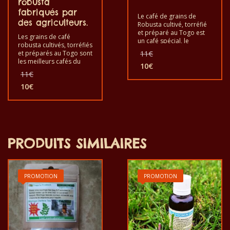
robusta
fabriqués par
Le café de grains de
des agriculteurs.
Robusta cultivé, torréfié
et préparé au Togo est
Les grains de café
un café spécial, le
robusta cultivés, torréfiés
meilleur du monde en
Le
et préparés au Togo sont
11
€
café Robusta, pour le
prix
les meilleurs cafés du
plaisir et la santé. Il est
10
€
initial
monde pour le plaisir et
Le
Le
11
€
bon de goûter le café
la santé. Il est bon de
était :
prix
prix
exotique de Robusta en
goûter les grains de café
10
€
11€.
initial
grains. C’est un produit
actuel
Le
exotiques robusta. C’est
sain au goût de qualité et
était :
est :
prix
un produit sain au goût
fabriqué à la main.
11€.
10€.
de qualité et fabriqué à
actuel
la main.
est :
10€.
PRODUITS SIMILAIRES
PROMOTION
PROMOTION