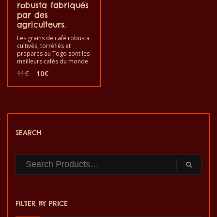
robusta fabriqués
par des
agriculteurs.
Les grains de café robusta
cultivés, torréfiés et
préparés au Togo sont les
meilleurs cafés du monde
pour le plaisir et la santé. Il
Le
Le
11
€
10
€
est bon de goûter les
prix
prix
grains de café exotiques
initial
actuel
robusta. C’est un produit
était :
est :
sain au goût de qualité et
11€.
10€.
fabriqué à la main.
SEARCH
FILTER BY PRICE