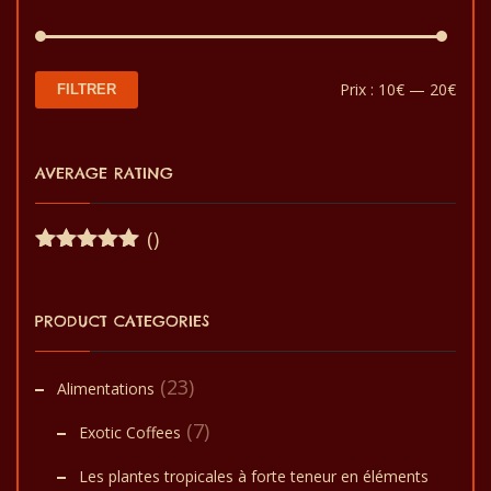
Prix
Prix
Prix :
10€
—
20€
FILTRER
min
max
AVERAGE RATING
()
Note
5
sur
5
PRODUCT CATEGORIES
(23)
Alimentations
(7)
Exotic Coffees
Les plantes tropicales à forte teneur en éléments