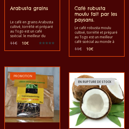
Arabusta grains
Café robusta
moulu fait par les
paysans.
Le café en grains Arabusta
cultivé, torréfié et préparé
Le café robusta moulu
au Togo est un café
cultivé, torréfié et préparé
spécial, le meilleur du
au Togo est un meilleur
monde, pour le plaisir et la
Le
Le
café spécial au monde à
11
€
10
€
santé. Il est bon de goûter
partir de café robusta
prix
prix
Le
Le
Note
11
€
10
€
le café exotique des grains
pour le plaisir et la bonne
5.00
initial
actuel
prix
prix
sur 5
Arabusta. C’est un produit
santé. Bon à goûter
était :
est :
initial
actuel
sain au goût de qualité et
l’exotique café moulu
11€.
10€.
était :
est :
fabriqué à la main.
robusta. C’est un produit
11€.
10€.
sain au goût de qualité et
fabriqué à la main.
PROMOTION
EN RUPTURE DE STOCK