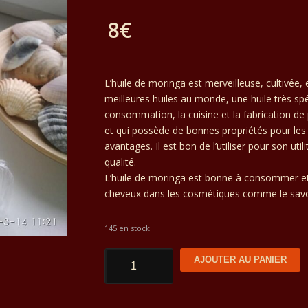
prix
8
€
initial
Le
était :
prix
L’huile de moringa est merveilleuse, cultivée, 
10€.
meilleures huiles au monde, une huile très spé
actuel
consommation, la cuisine et la fabrication de
et qui possède de bonnes propriétés pour les
est :
avantages. Il est bon de l’utiliser pour son uti
qualité.
8€.
L’huile de moringa est bonne à consommer et
cheveux dans les cosmétiques comme le savon
145 en stock
quantité
AJOUTER AU PANIER
de
Moringa