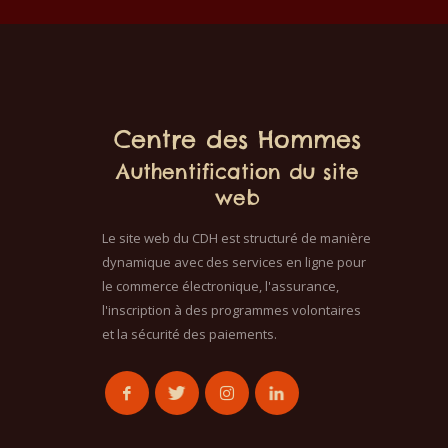
prix
prix
42€.
être utilisé en cosmétique décorative.
actuel
act
Cultivé, produit et distillé par les
est :
est 
moines de Dzogbegan au Togo.
42€.
10€
Centre des Hommes
Authentification du site
web
Le site web du CDH est structuré de manière
dynamique avec des services en ligne pour
le commerce électronique, l'assurance,
l'inscription à des programmes volontaires
et la sécurité des paiements.