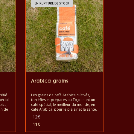
EN RUPTURE DE STOCK
Arabica grains
réfié
Les grains de café Arabica cultivés,
écial,
torréfiés et préparés au Togo sont un
bica,
café spécial, le meilleur du monde, en
bon de
café Arabica, pour le plaisir et la santé.
ulu.
Il est bon de goûter à l’exotisme des
Le
12
€
ualité
grains de café Arabica. C’est un
prix
produit sain avec un goût de qualité et
11
€
initial
Le
fait à la main.
était :