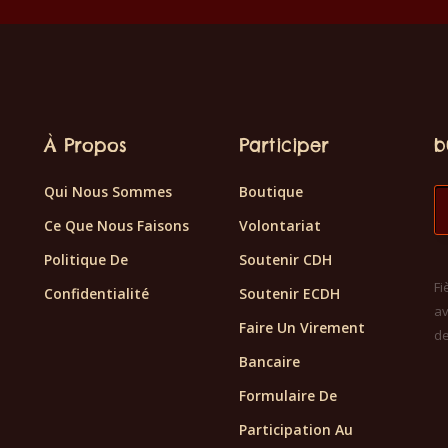
prix
sur 5
11€.
12€.
uel
actuel
:
est :
.
11€.
À Propos
Participer
b
Qui Nous Sommes
Boutique
Ce Que Nous Faisons
Volontariat
Politique De
Soutenir CDH
Fi
Confidentialité
Soutenir ECDH
av
Faire Un Virement
d
Bancaire
Formulaire De
Participation Au