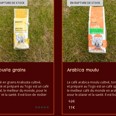
RUPTURE DE STOCK
EN RUPTURE DE STOCK
busta grains
Arabica moulu
é en grains Arabusta cultivé,
Le café arabica moulu cultivé, tor
fié et préparé au Togo est un café
et préparé au Togo est un café sp
al, le meilleur du monde, pour le
le meilleur café du monde en ara
r et la santé. Il est bon de goûter
pour le plaisir et la santé. Il est 
fé exotique des grains Arabusta.
goûter l’exotique café arabica mo
Le
Le
12
€
un produit sain au goût de qualité
C’est un produit sain au goût de q
prix
prix
riqué à la main.
et fabriqué à la main.
11
€
initial
initial
Le
Note
était :
était :
5.00