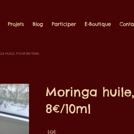
Projets
Blog
Participer
E-Boutique
Conta
A HUILE, POUR 8€/10ML
Moringa huile
8€/10ml
Le
10
€