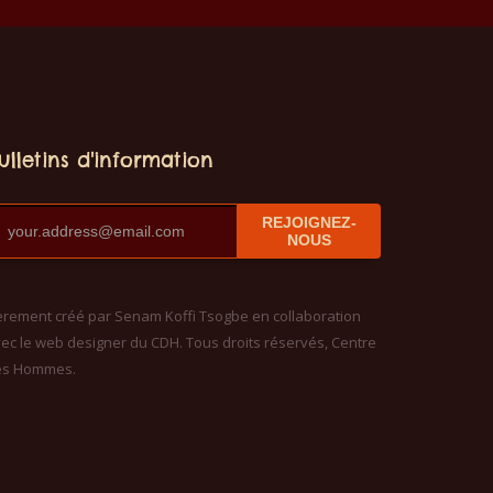
prix
12€.
actuel
est :
11€.
ulletins d'information
REJOIGNEZ-
NOUS
èrement créé par Senam Koffi Tsogbe en collaboration
ec le web designer du CDH. Tous droits réservés, Centre
es Hommes.