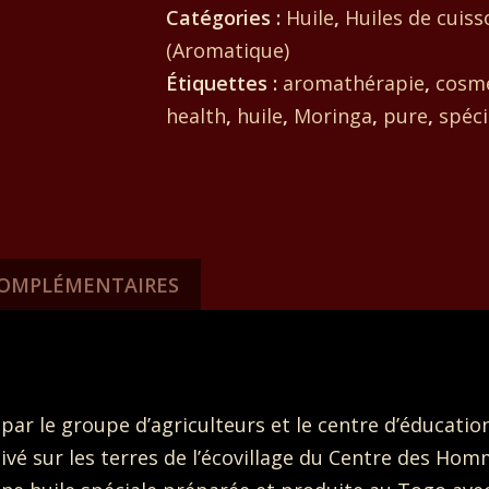
Catégories :
Huile
,
Huiles de cuiss
huile,
(Aromatique)
pour
Étiquettes :
aromathérapie
,
cosm
8€/10ml
health
,
huile
,
Moringa
,
pure
,
spéci
COMPLÉMENTAIRES
 par le groupe d’agriculteurs et le centre d’éducati
tivé sur les terres de l’écovillage du Centre des Ho