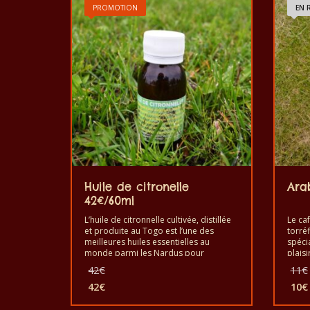
PROMOTION
EN 
Huile de citronelle
Ara
42€/60ml
L’huile de citronnelle cultivée, distillée
Le caf
et produite au Togo est l’une des
torré
meilleures huiles essentielles au
spéci
monde parmi les Nardus pour
plaisi
l’aromathérapie et la cosmétique. Il est
le ca
Le
42
€
11
€
bon de l’utiliser pour son utilité. C’est
C’est 
prix
un produit pur, réel, sain et de bonne
42
€
et fab
10
€
initial
Le
Le
qualité. Bon pour l’éloignement des
était :
moustiques, pour le massage et peut