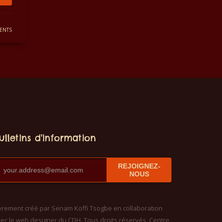
ENTS
ulletins d'information
REJOIGNEZ-
NOUS
èrement créé par Senam Koffi Tsogbe en collaboration
ec le web designer du CDH. Tous droits réservés, Centre