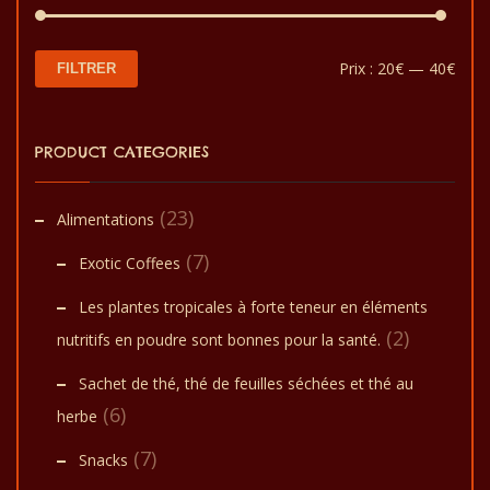
sur
la
Prix
Prix
Prix :
20€
—
40€
FILTRER
page
min
max
du
PRODUCT CATEGORIES
produit
(23)
Alimentations
(7)
Exotic Coffees
Les plantes tropicales à forte teneur en éléments
(2)
nutritifs en poudre sont bonnes pour la santé.
Sachet de thé, thé de feuilles séchées et thé au
(6)
herbe
(7)
Snacks