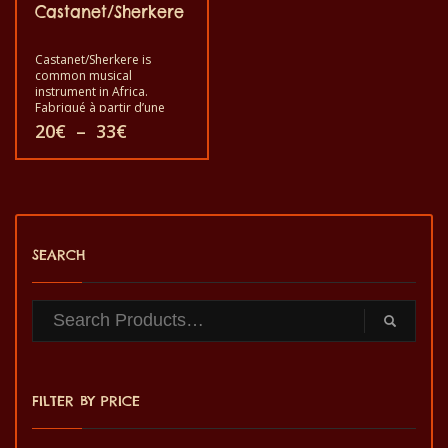
Castanet/Sherkere
Castanet/Sherkere is
common musical
instrument in Africa.
Fabriqué à partir d’une
calebasse et d’un filet tissé
Plage
20
€
–
33
€
de perles. Choisissez votre
de
couleur préférée.
prix :
Ce
20€
à
produit
33€
a
SEARCH
plusieurs
variations.
Les
options
peuvent
FILTER BY PRICE
être
choisies